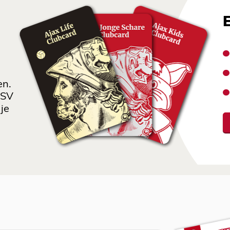
en.
 SV
je