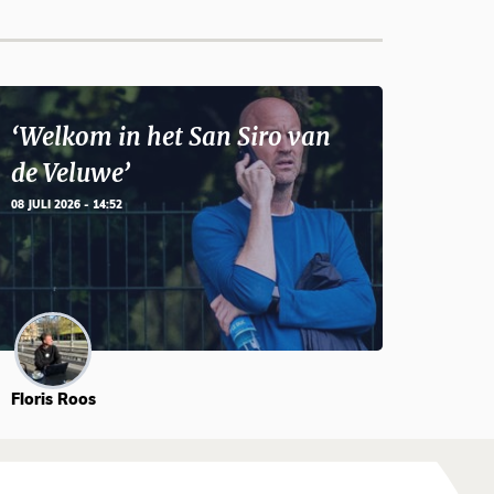
‘Welkom in het San Siro van
de Veluwe’
08 JULI 2026 - 14:52
Floris Roos