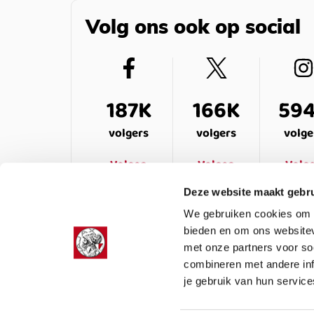
Volg ons ook op social
187K
166K
59
volgers
volgers
volge
Volgen
Volgen
Volg
Deze website maakt gebru
We gebruiken cookies om c
bieden en om ons websitev
met onze partners voor so
combineren met andere inf
je gebruik van hun service
LEDENSERVICE
OVER ONS
VEELG