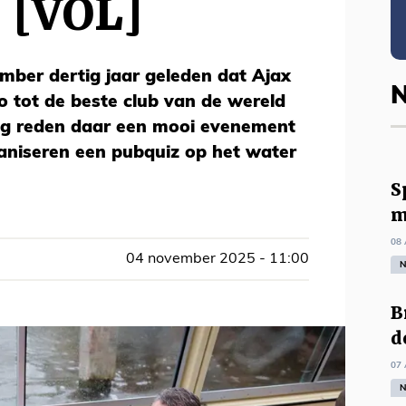
 [VOL]
ember dertig jaar geleden dat Ajax
N
o tot de beste club van de wereld
eg reden daar een mooi evenement
aniseren een pubquiz op het water
S
m
08 
04 november 2025 - 11:00
N
B
d
07 
N