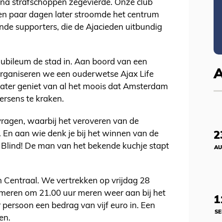
o na strafschoppen zegevierde. Onze club
en paar dagen later stroomde het centrum
de supporters, die de Ajacieden uitbundig
 jubileum de stad in. Aan boord van een
rganiseren we een ouderwetse Ajax Life
water geniet van al het moois dat Amsterdam
hersens te kraken.
ragen, waarbij het veroveren van de
 En aan wie denk je bij het winnen van de
2
 Blind! De man van het bekende kuchje stapt
AU
 Centraal. We vertrekken op vrijdag 28
meren om 21.00 uur meren weer aan bij het
1
 persoon een bedrag van vijf euro in. Een
SE
en.