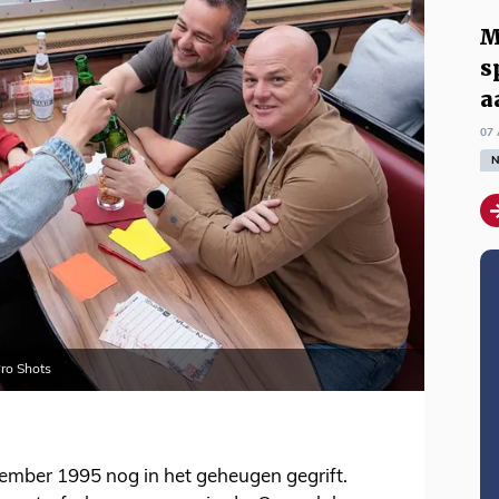
M
s
a
07 
N
ro Shots
vember 1995 nog in het geheugen gegrift.