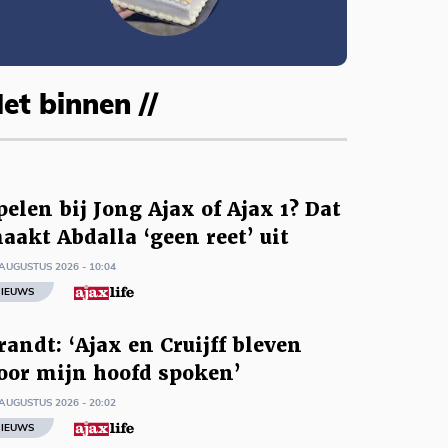
et binnen //
pelen bij Jong Ajax of Ajax 1? Dat
aakt Abdalla ‘geen reet’ uit
AUGUSTUS 2026 - 10:04
IEUWS
randt: ‘Ajax en Cruijff bleven
oor mijn hoofd spoken’
AUGUSTUS 2026 - 20:02
IEUWS