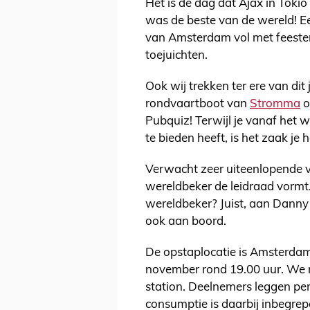
Het is de dag dat Ajax in Toki
was de beste van de wereld! E
van Amsterdam vol met feesten
toejuichten.
Ook wij trekken ter ere van dit
rondvaartboot van
Stromma
o
Pubquiz! Terwijl je vanaf het 
te bieden heeft, is het zaak je 
Verwacht zeer uiteenlopende v
wereldbeker de leidraad vormt.
wereldbeker? Juist, aan Danny
ook aan boord.
De opstaplocatie is Amsterdam
november rond 19.00 uur. We 
station. Deelnemers leggen per
consumptie is daarbij inbegrep