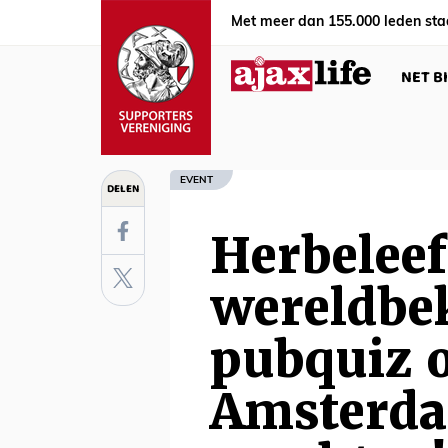
Met meer dan 155.000 leden sta
NET B
EVENT
DELEN
Herbeleef
wereldbe
pubquiz 
Amsterd