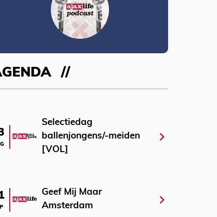
AGENDA
Selectiedag
3
ballenjongens/-meiden
G
[VOL]
Geef Mij Maar
1
Amsterdam
P