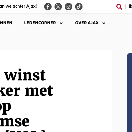
an we achter Ajax!
I
INNEN
LEDENCORNER
OVER AJAX
 winst
ker met
op
amse