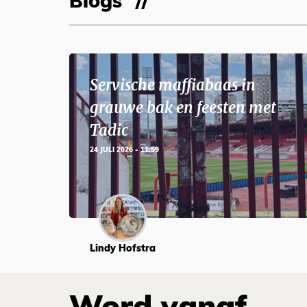
Blogs
Servische maffiabaas in
grauwe bak en feesten met
Tadic
24 JULI 2026 - 11:59
Lindy Hofstra