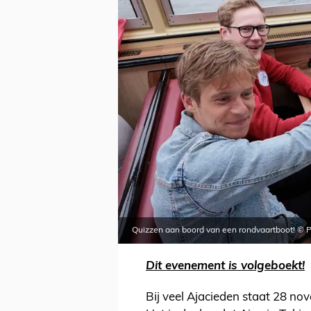
Quizzen aan boord van een rondvaartboot! © P
Dit evenement is volgeboekt!
Bij veel Ajacieden staat 28 no