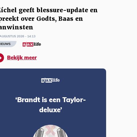
íchel geeft blessure-update en
preekt over Godts, Baas en
anwinsten
AUGUSTUS 2026 - 14:13
IEUWS
Bekijk meer
‘Brandt is een Taylor-
deluxe’