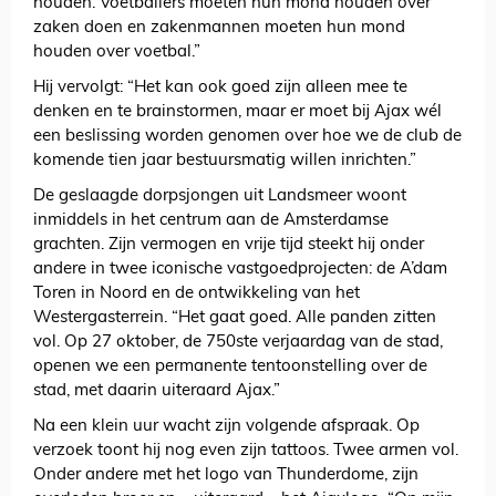
houden. Voetballers moeten hun mond houden over
zaken doen en zakenmannen moeten hun mond
houden over voetbal.”
Hij vervolgt: “Het kan ook goed zijn alleen mee te
denken en te brainstormen, maar er moet bij Ajax wél
een beslissing worden genomen over hoe we de club de
komende tien jaar bestuursmatig willen inrichten.”
De geslaagde dorpsjongen uit Landsmeer woont
inmiddels in het centrum aan de Amsterdamse
grachten. Zijn vermogen en vrije tijd steekt hij onder
andere in twee iconische vastgoedprojecten: de A’dam
Toren in Noord en de ontwikkeling van het
Westergasterrein. “Het gaat goed. Alle panden zitten
vol. Op 27 oktober, de 750ste verjaardag van de stad,
openen we een permanente tentoonstelling over de
stad, met daarin uiteraard Ajax.”
Na een klein uur wacht zijn volgende afspraak. Op
verzoek toont hij nog even zijn tattoos. Twee armen vol.
Onder andere met het logo van Thunderdome, zijn