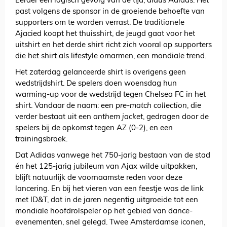
Eerder een logisch gevolg van de tijd, aldus Adidas. Het
past volgens de sponsor in de groeiende behoefte van
supporters om te worden verrast. De traditionele
Ajacied koopt het thuisshirt, de jeugd gaat voor het
uitshirt en het derde shirt richt zich vooral op supporters
die het shirt als lifestyle omarmen, een mondiale trend.
Het zaterdag gelanceerde shirt is overigens geen
wedstrijdshirt. De spelers doen woensdag hun
warming-up voor de wedstrijd tegen Chelsea FC in het
shirt. Vandaar de naam: een
pre-match collection
, die
verder bestaat uit een
anthem jacket
, gedragen door de
spelers bij de opkomst tegen AZ (0-2), en een
trainingsbroek.
Dat Adidas vanwege het 750-jarig bestaan van de stad
én het 125-jarig jubileum van Ajax wilde uitpakken,
blijft natuurlijk de voornaamste reden voor deze
lancering. En bij het vieren van een feestje was de link
met ID&T, dat in de jaren negentig uitgroeide tot een
mondiale hoofdrolspeler op het gebied van dance-
evenementen, snel gelegd. Twee Amsterdamse iconen,