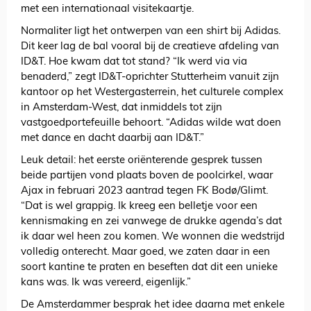
met een internationaal visitekaartje.
Normaliter ligt het ontwerpen van een shirt bij Adidas.
Dit keer lag de bal vooral bij de creatieve afdeling van
ID&T. Hoe kwam dat tot stand? “Ik werd via via
benaderd,” zegt ID&T-oprichter Stutterheim vanuit zijn
kantoor op het Westergasterrein, het culturele complex
in Amsterdam-West, dat inmiddels tot zijn
vastgoedportefeuille behoort. “Adidas wilde wat doen
met dance en dacht daarbij aan ID&T.”
Leuk detail: het eerste oriënterende gesprek tussen
beide partijen vond plaats boven de poolcirkel, waar
Ajax in februari 2023 aantrad tegen FK Bodø/Glimt.
“Dat is wel grappig. Ik kreeg een belletje voor een
kennismaking en zei vanwege de drukke agenda’s dat
ik daar wel heen zou komen. We wonnen die wedstrijd
volledig onterecht. Maar goed, we zaten daar in een
soort kantine te praten en beseften dat dit een unieke
kans was. Ik was vereerd, eigenlijk.”
De Amsterdammer besprak het idee daarna met enkele