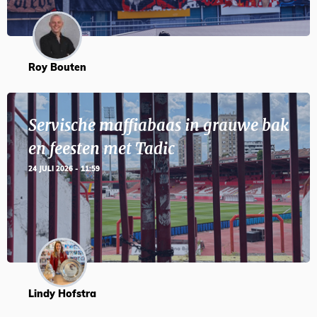
Roy Bouten
Servische maffiabaas in grauwe bak
en feesten met Tadic
24 JULI 2026 - 11:59
Lindy Hofstra