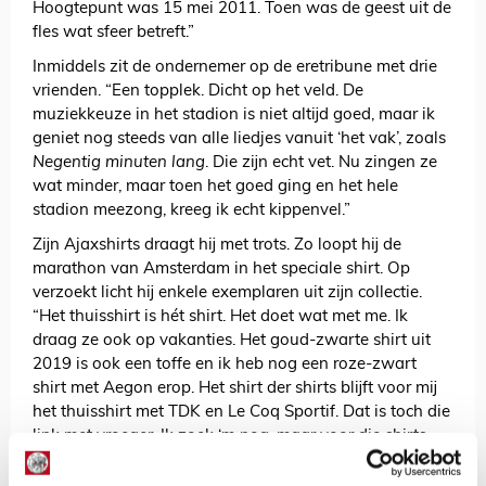
Hoogtepunt was 15 mei 2011. Toen was de geest uit de
fles wat sfeer betreft.”
Inmiddels zit de ondernemer op de eretribune met drie
vrienden. “Een topplek. Dicht op het veld. De
muziekkeuze in het stadion is niet altijd goed, maar ik
geniet nog steeds van alle liedjes vanuit ‘het vak’, zoals
Negentig minuten lang
. Die zijn echt vet. Nu zingen ze
wat minder, maar toen het goed ging en het hele
stadion meezong, kreeg ik echt kippenvel.”
Zijn Ajaxshirts draagt hij met trots. Zo loopt hij de
marathon van Amsterdam in het speciale shirt. Op
verzoekt licht hij enkele exemplaren uit zijn collectie.
“Het thuisshirt is hét shirt. Het doet wat met me. Ik
draag ze ook op vakanties. Het goud-zwarte shirt uit
2019 is ook een toffe en ik heb nog een roze-zwart
shirt met Aegon erop. Het shirt der shirts blijft voor mij
het thuisshirt met TDK en Le Coq Sportif. Dat is toch die
link met vroeger. Ik zoek ‘m nog, maar voor die shirts
vragen ze vijfhonderd euro, geloof ik.”