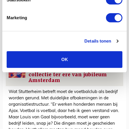
commissarissen, maar formeel werd hij nooit gevraagd.
“Als ze me vragen, zou ik het serieus overwegen,” vult
Marketing
hij de vervolgvraag desgevraagd in. “Maar Ajax is
moeilijk bestuurbaar. Ik vind eigenlijk dat de club van de
beurs moet. De vereniging is en blijft dan eigenaar. Er
zijn genoeg mensen die Ajax van de beurs willen halen.
Details tonen
Dat kost geld, maar er zijn genoeg Ajacieden op de
tribune die dat kunnen betalen.”
OK
AANBEVOLEN
Ajax, Adidas en ID&T lanceren
collectie ter ere van jubileum
Amsterdam
Wat Stutterheim betreft moet de voetbalclub als bedrijf
worden gerund. Met duidelijke afbakeningen in de
organisatiestructuur. “Er werken honderden mensen bij
Ajax. Voetbal is voetbal, daar heb ik geen verstand van.
Maar Louis van Gaal bijvoorbeeld, moet weer geen
bedrijf leiden, snap je? Die dingen moet je gescheiden