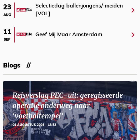
Selectiedag ballenjongens/-meiden
23
[VOL]
AUG
11
Geef Mij Maar Amsterdam
SEP
Blogs
Reisverslag PEC-uit: geregisseerde
operatie onderweg naar
‘voetbaltempel’
09 AUGUSTUS 2026 - 18:53