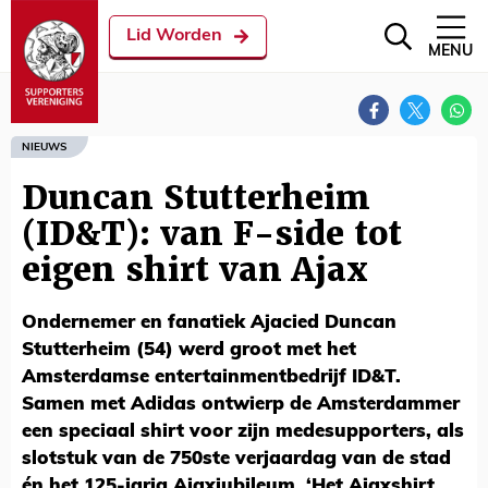
Lid Worden
MENU
NIEUWS
Duncan Stutterheim
(ID&T): van F-side tot
eigen shirt van Ajax
Ondernemer en fanatiek Ajacied Duncan
Stutterheim (54) werd groot met het
Amsterdamse entertainmentbedrijf ID&T.
Samen met Adidas ontwierp de Amsterdammer
een speciaal shirt voor zijn medesupporters, als
slotstuk van de 750ste verjaardag van de stad
én het 125-jarig Ajaxjubileum. ‘Het Ajaxshirt