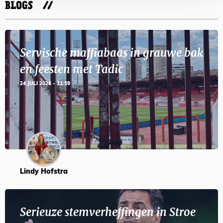
BLOGS
Servische maffiabaas in grauwe bak
en feesten met Tadic
24 JULI 2026 - 11:59
Lindy Hofstra
Serieuze stemverheffingen in Stroe