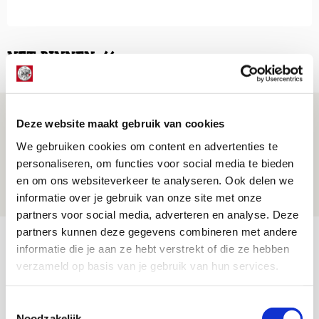
NET BINNEN //
Míchel geeft blessure-update en
Deze website maakt gebruik van cookies
spreekt over Godts, Baas en
We gebruiken cookies om content en advertenties te
aanwinsten
personaliseren, om functies voor social media te bieden
07 AUGUSTUS 2026 - 14:13
en om ons websiteverkeer te analyseren. Ook delen we
informatie over je gebruik van onze site met onze
NIEUWS
partners voor social media, adverteren en analyse. Deze
partners kunnen deze gegevens combineren met andere
Volop enthousiasme in fotoverslag van
informatie die je aan ze hebt verstrekt of die ze hebben
Europees treffen met Shelbourne
verzameld op basis van je gebruik van hun services.
07 AUGUSTUS 2026 - 09:00
FOTOVERSLAG
Toestemmingsselectie
Noodzakelijk