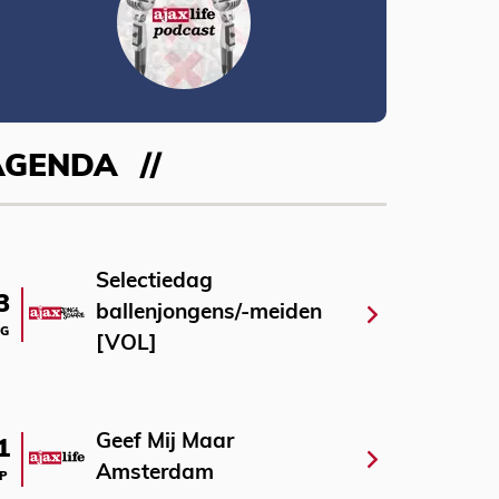
AGENDA
Selectiedag
3
ballenjongens/-meiden
G
[VOL]
Geef Mij Maar
1
Amsterdam
P