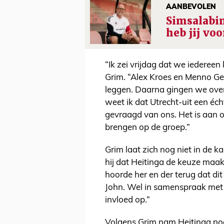
AANBEVOLEN
Simsalabi
heb jij vo
“Ik zei vrijdag dat we iedereen
Grim. “Alex Kroes en Menno Gee
leggen. Daarna gingen we over 
weet ik dat Utrecht-uit een éch
gevraagd van ons. Het is aan o
brengen op de groep.”
Grim laat zich nog niet in de ka
hij dat Heitinga de keuze maak
hoorde her en der terug dat di
John. Wel in samenspraak met 
invloed op.”
Volgens Grim nam Heitinga nog