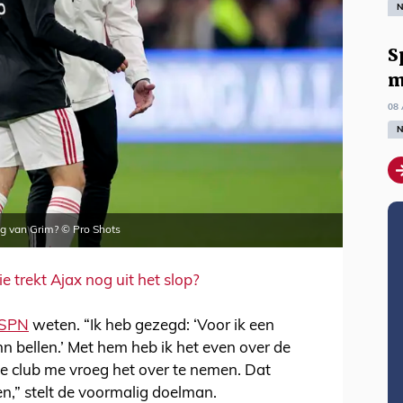
N
S
m
08 
N
ing van Grim? © Pro Shots
e trekt Ajax nog uit het slop?
SPN
weten. “Ik heb gezegd: ‘Voor ik een
ohn bellen.’ Met hem heb ik het even over de
e club me vroeg het over te nemen. Dat
en,” stelt de voormalig doelman.