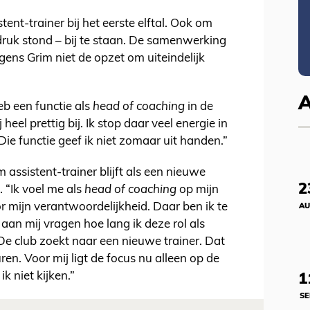
tent-trainer bij het eerste elftal. Ook om
druk stond – bij te staan. De samenwerking
ens Grim niet de opzet om uiteindelijk
eb een functie als
head of coaching
in de
heel prettig bij. Ik stop daar veel energie in
 Die functie geef ik niet zomaar uit handen.”
assistent-trainer blijft als een nieuwe
2
 “Ik voel me als
head of coaching
op mijn
r mijn verantwoordelijkheid. Daar ben ik te
AU
 aan mij vragen hoe lang ik deze rol als
De club zoekt naar een nieuwe trainer. Dat
en. Voor mij ligt de focus nu alleen op de
ik niet kijken.”
1
SE