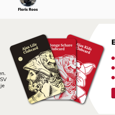
Floris Roos
en.
 SV
je