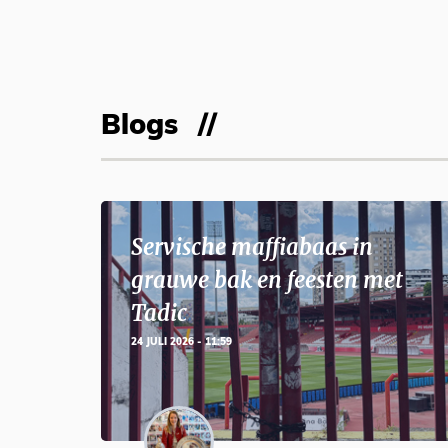
Blogs
Servische maffiabaas in
grauwe bak en feesten met
Tadic
24 JULI 2026 - 11:59