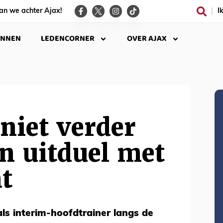
an we achter Ajax!
I
INNEN
LEDENCORNER
OVER AJAX
niet verder
n uitduel met
t
ls interim-hoofdtrainer langs de