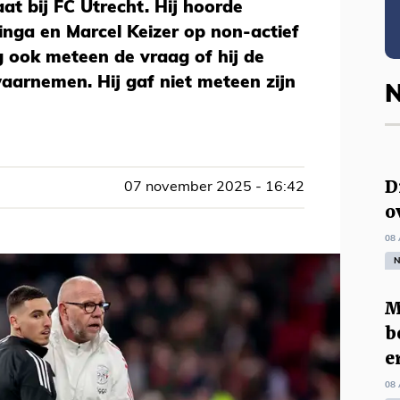
aat bij FC Utrecht. Hij hoorde
nga en Marcel Keizer op non-actief
g ook meteen de vraag of hij de
aarnemen. Hij gaf niet meteen zijn
N
D
07 november 2025 - 16:42
o
08 
N
M
b
e
08 