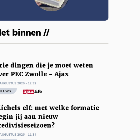
et binnen //
rie dingen die je moet weten
ver PEC Zwolle - Ajax
AUGUSTUS 2026 - 12:32
IEUWS
íchels elf: met welke formatie
egin jij aan nieuw
redivisieseizoen?
AUGUSTUS 2026 - 11:34