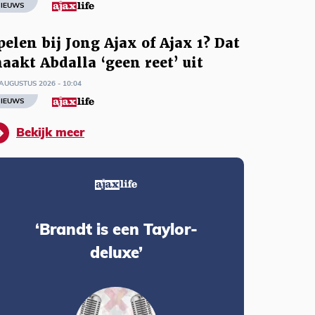
IEUWS
pelen bij Jong Ajax of Ajax 1? Dat
aakt Abdalla ‘geen reet’ uit
AUGUSTUS 2026 - 10:04
IEUWS
Bekijk meer
‘Brandt is een Taylor-
deluxe’