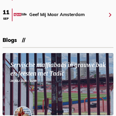
11
Geef Mij Maar Amsterdam
SEP
Blogs
Servische maffiabaas in grauwe bak
en feesten met Tadic
24 JULI 2026 - 11:59