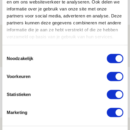
en om ons websiteverkeer te analyseren. Ook delen we
informatie over je gebruik van onze site met onze
Net binnen //
partners voor social media, adverteren en analyse. Deze
partners kunnen deze gegevens combineren met andere
informatie die je aan ze hebt verstrekt of die ze hebben
Beleef avond vol gezelligheid tijdens
verzameld op basis van je gebruik van hun services.
Geef Mij Maar Amsterdam!
10 AUGUSTUS 2026 - 09:12
Toestemmingsselectie
Noodzakelijk
EVENT
Reisverslag PEC-uit: geregisseerde
Voorkeuren
operatie onderweg naar
‘voetbaltempel’
Statistieken
09 AUGUSTUS 2026 - 18:53
BLOG
Marketing
Brandt heeft veel vertrouwen in Ajax