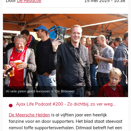
Door
De Redactie
15 mei 2025 - 10:38
Al vele jaren goed leesvoer. © De Brouwer
Ajax Life Podcast #200 - Zo dichtbij, zo ver weg...
De Meersche Helden
is al vijftien jaar een heerlijk
fanzine voor en door supporters. Het blad staat steevast
ramvol toffe supportersverhalen. Ditmaal betreft het een