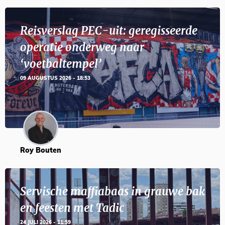
Reisverslag PEC-uit: geregisseerde
operatie onderweg naar
‘voetbaltempel’
09 AUGUSTUS 2026 - 18:53
Roy Bouten
Servische maffiabaas in grauwe bak
en feesten met Tadic
24 JULI 2026 - 11:59