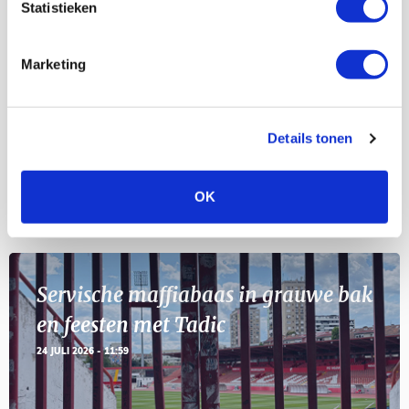
Statistieken
Selectiedag ballenjongens/-meiden
23
[VOL]
AUG
Marketing
11
Geef Mij Maar Amsterdam
SEP
Details tonen
OK
Blogs
Servische maffiabaas in grauwe bak
en feesten met Tadic
24 JULI 2026 - 11:59