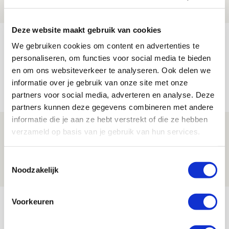
NIEUWS
Deze website maakt gebruik van cookies
Míchel geeft blessure-update en
We gebruiken cookies om content en advertenties te
spreekt over Godts, Baas en
personaliseren, om functies voor social media te bieden
aanwinsten
en om ons websiteverkeer te analyseren. Ook delen we
informatie over je gebruik van onze site met onze
07 AUGUSTUS 2026 - 14:13
partners voor social media, adverteren en analyse. Deze
NIEUWS
partners kunnen deze gegevens combineren met andere
informatie die je aan ze hebt verstrekt of die ze hebben
Volop enthousiasme in fotoverslag van
verzameld op basis van je gebruik van hun services.
Europees treffen met Shelbourne
Toestemmingsselectie
07 AUGUSTUS 2026 - 09:00
Noodzakelijk
FOTOVERSLAG
Bekijk meer
Voorkeuren
AGENDA