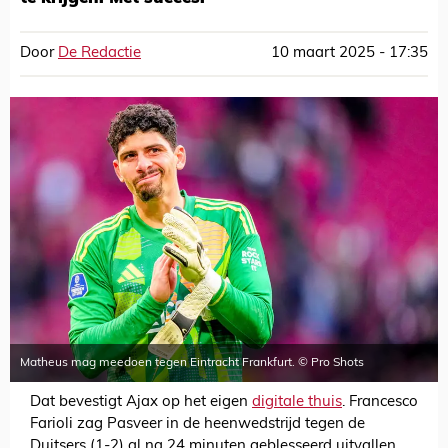
Door
De Redactie
10 maart 2025 - 17:35
Matheus mag meedoen tegen Eintracht Frankfurt. © Pro Shots
Dat bevestigt Ajax op het eigen
digitale thuis
. Francesco
Farioli zag Pasveer in de heenwedstrijd tegen de
Duitsers (1-2) al na 24 minuten geblesseerd uitvallen.