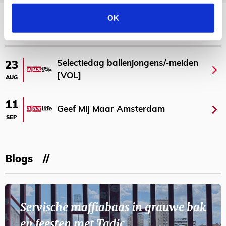
Bekijk meer
OK
AGENDA
Selectiedag ballenjongens/-meiden
23
[VOL]
AUG
11
Geef Mij Maar Amsterdam
SEP
Blogs
Servische maffiabaas in grauwe bak
en feesten met Tadic