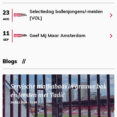
Selectiedag ballenjongens/-meiden
23
[VOL]
AUG
11
Geef Mij Maar Amsterdam
SEP
Blogs
Servische maffiabaas in grauwe bak
en feesten met Tadic
24 JULI 2026 - 11:59