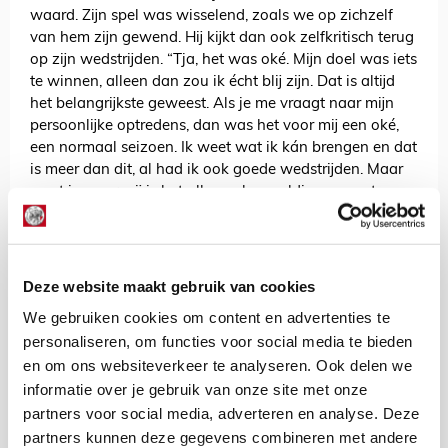
waard. Zijn spel was wisselend, zoals we op zichzelf
van hem zijn gewend. Hij kijkt dan ook zelfkritisch terug
op zijn wedstrijden. “Tja, het was oké. Mijn doel was iets
te winnen, alleen dan zou ik écht blij zijn. Dat is altijd
het belangrijkste geweest. Als je me vraagt naar mijn
persoonlijke optredens, dan was het voor mij een oké,
een normaal seizoen. Ik weet wat ik kán brengen en dat
is meer dan dit, al had ik ook goede wedstrijden. Maar
weet je: voor mij is het alleen al geweldig geweest om
zoveel wedstrijden te spelen.”
Traoré beschouwt afgelopen seizoen als een
persoonlijke comeback. Hij had simpelweg nooit
Deze website maakt gebruik van cookies
gedacht dat hij weer in staat zou zijn zo vaak in actie te
kunnen komen. Zijn lichaam liet hem ditmaal niet in de
We gebruiken cookies om content en advertenties te
steek. Hij hoopt in seizoen 2025/2026 nog meer te
personaliseren, om functies voor social media te bieden
kunnen laten zien. “Zeker weten, zeker weten. Volgend
en om ons websiteverkeer te analyseren. Ook delen we
jaar wordt zeker beter. Mijn lichaam zal nog meer
informatie over je gebruik van onze site met onze
wennen aan het wedstrijdritme, want ik heb dit zo lang
partners voor social media, adverteren en analyse. Deze
niet meegemaakt. Het is goed dat de break in de zomer
partners kunnen deze gegevens combineren met andere
er nu is, maar daarna zal mijn lichaam nog sterker zijn.”