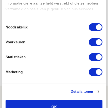
informatie die je aan ze hebt verstrekt of die ze hebben
verzameld op basis van je gebruik van hun services.
AANBEVOLEN
Update: informatie
kaartverkoop Ajaxduels op
Toestemmingsselectie
Como Cup
Noodzakelijk
De Redactie
Voorkeuren
Bekijk alle berichten van De Redactie
Statistieken
Marketing
Net binnen //
Details tonen
Spelen bij Jong Ajax of Ajax 1? Dat
maakt Abdalla ‘geen reet’ uit
OK
08 AUGUSTUS 2026 - 10:04