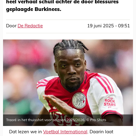
heel verhaal schuil achter de door blessures
geplaagde Burkinees.
Door
De Redactie
19 juni 2025 - 09:51
Traoré in het thuisshirt voor seizoen 2025/2026. © Pro Shots
Dat lezen we in
Voetbal International
. Daarin laat