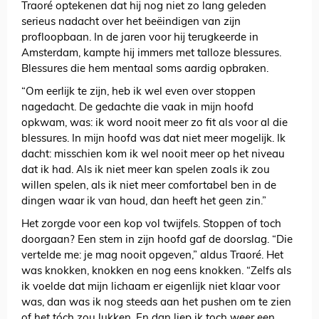
Traoré optekenen dat hij nog niet zo lang geleden
serieus nadacht over het beëindigen van zijn
profloopbaan. In de jaren voor hij terugkeerde in
Amsterdam, kampte hij immers met talloze blessures.
Blessures die hem mentaal soms aardig opbraken.
“Om eerlijk te zijn, heb ik wel even over stoppen
nagedacht. De gedachte die vaak in mijn hoofd
opkwam, was: ik word nooit meer zo fit als voor al die
blessures. In mijn hoofd was dat niet meer mogelijk. Ik
dacht: misschien kom ik wel nooit meer op het niveau
dat ik had. Als ik niet meer kan spelen zoals ik zou
willen spelen, als ik niet meer comfortabel ben in de
dingen waar ik van houd, dan heeft het geen zin.”
Het zorgde voor een kop vol twijfels. Stoppen of toch
doorgaan? Een stem in zijn hoofd gaf de doorslag. “Die
vertelde me: je mag nooit opgeven,” aldus Traoré. Het
was knokken, knokken en nog eens knokken. “Zelfs als
ik voelde dat mijn lichaam er eigenlijk niet klaar voor
was, dan was ik nog steeds aan het pushen om te zien
of het tóch zou lukken. En dan liep ik toch weer een