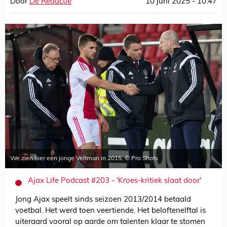
Door
De Redactie
10 juni 2025 - 10:47
We zien hier een jonge Veltman in 2015. © Pro Shots
Ajax Life Podcast #203 - 'Kroes-kritiek slaat door'
Jong Ajax speelt sinds seizoen 2013/2014 betaald
voetbal. Het werd toen veertiende. Het beloftenelftal is
uiteraard vooral op aarde om talenten klaar te stomen