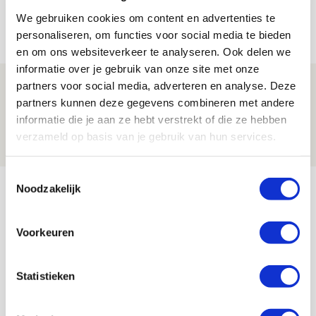
na rust: ‘De focus nam af’
We gebruiken cookies om content en advertenties te
07 AUGUSTUS 2026 - 08:30
personaliseren, om functies voor social media te bieden
NIEUWS
en om ons websiteverkeer te analyseren. Ook delen we
informatie over je gebruik van onze site met onze
Is dit de laatste wallpaper van Godts in
partners voor social media, adverteren en analyse. Deze
partners kunnen deze gegevens combineren met andere
de Johan Cruijff Arena?
informatie die je aan ze hebt verstrekt of die ze hebben
07 AUGUSTUS 2026 - 00:36
verzameld op basis van je gebruik van hun services.
NIEUWS
Toestemmingsselectie
Bekijk meer
Noodzakelijk
AGENDA
Voorkeuren
Selectiedag ballenjongens/-meiden
23
[VOL]
AUG
Statistieken
11