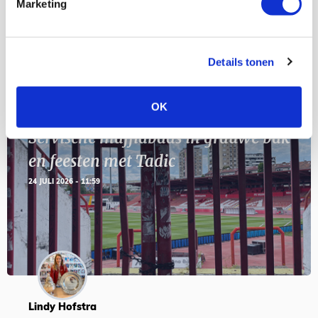
Geef Mij Maar Amsterdam
Marketing
SEP
Details tonen
Blogs
OK
Servische maffiabaas in grauwe bak
en feesten met Tadic
24 JULI 2026 - 11:59
Lindy Hofstra