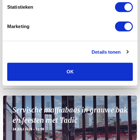
AGENDA
Statistieken
Selectiedag ballenjongens/-meiden
23
Marketing
[VOL]
AUG
11
Geef Mij Maar Amsterdam
Details tonen
SEP
OK
BLOGS
Servische maffiabaas in grauwe bak
en feesten met Tadic
24 JULI 2026 - 11:59