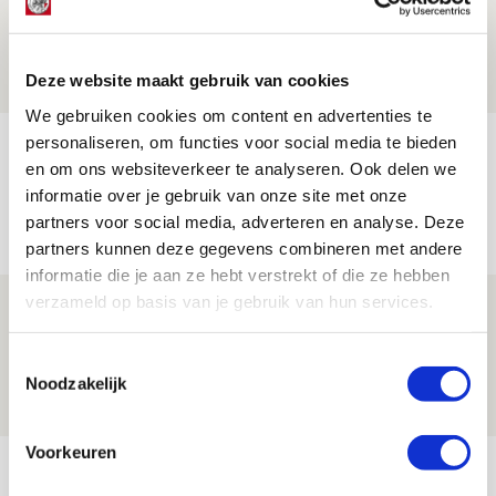
elke minuut dat het moet voor Ajax’
09 AUGUSTUS 2026 - 17:16
Deze website maakt gebruik van cookies
NIEUWS
We gebruiken cookies om content en advertenties te
personaliseren, om functies voor social media te bieden
Ajax dankt invallers bij
en om ons websiteverkeer te analyseren. Ook delen we
zwaarbevochten zege op tiental PEC
informatie over je gebruik van onze site met onze
09 AUGUSTUS 2026 - 16:33
partners voor social media, adverteren en analyse. Deze
NIEUWS
partners kunnen deze gegevens combineren met andere
informatie die je aan ze hebt verstrekt of die ze hebben
verzameld op basis van je gebruik van hun services.
Drie dingen die je moet weten over PEC
Zwolle - Ajax
Toestemmingsselectie
08 AUGUSTUS 2026 - 12:32
Noodzakelijk
NIEUWS
Voorkeuren
Bekijk meer