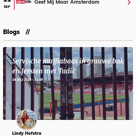
Geef Mij Maar Amsterdam
SEP
Blogs
Servische maffiabaas in grauwe bak
en feesten met Tadic
24 JULI 2026 - 11:59
Lindy Hofstra