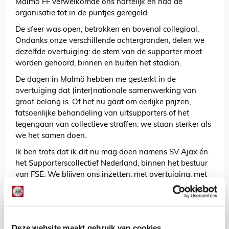
Malmö FF verwelkomde ons hartelijk en had de
organisatie tot in de puntjes geregeld.
De sfeer was open, betrokken en bovenal collegiaal.
Ondanks onze verschillende achtergronden, delen we
dezelfde overtuiging: de stem van de supporter moet
worden gehoord, binnen en buiten het stadion.
De dagen in Malmö hebben me gesterkt in de
overtuiging dat (inter)nationale samenwerking van
groot belang is. Of het nu gaat om eerlijke prijzen,
fatsoenlijke behandeling van uitsupporters of het
tegengaan van collectieve straffen: we staan sterker als
we het samen doen.
Ik ben trots dat ik dit nu mag doen namens SV Ajax én
het Supporterscollectief Nederland, binnen het bestuur
van FSE. We blijven ons inzetten, met overtuiging, met
kennis en vooral: met elkaar.
AANBEVOLEN
Een uurtje spotten bij de
Deze website maakt gebruik van cookies