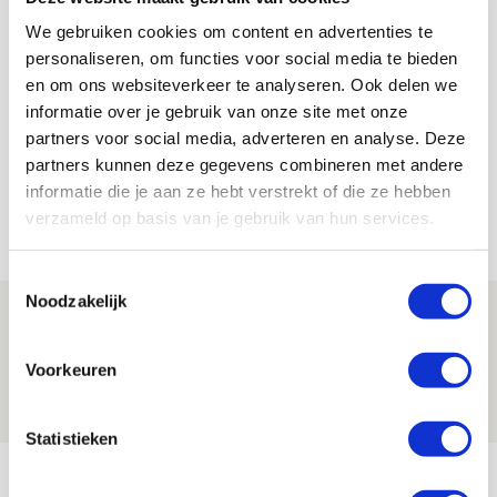
slagboom van De Toekomst
We gebruiken cookies om content en advertenties te
personaliseren, om functies voor social media te bieden
Matthijs Koomen
en om ons websiteverkeer te analyseren. Ook delen we
Bekijk alle berichten van Matthijs
informatie over je gebruik van onze site met onze
Koomen
partners voor social media, adverteren en analyse. Deze
partners kunnen deze gegevens combineren met andere
informatie die je aan ze hebt verstrekt of die ze hebben
verzameld op basis van je gebruik van hun services.
Net binnen //
Toestemmingsselectie
Noodzakelijk
Drie dingen die je moet weten over PEC
Zwolle - Ajax
Voorkeuren
08 AUGUSTUS 2026 - 12:32
NIEUWS
Statistieken
Míchels elf: met welke formatie begin