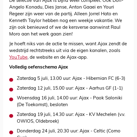
De selectie van Ajax is bijna weer compleet. Ook Don-
Angelo Konadu, Dies Janse, Anton Gaaei en Youri
Regeer zijn weer van de partij. Alleen Jorrel Hato en
Kenneth Taylor hebben nog een weekje vakantie. We
zijn ook benieuwd of we de kersverse aanwinst Raul
Moro aan het werk gaan zien!
Je hoeft niks van de actie te missen, want Ajax zendt de
wedstrijd rechtstreeks uit via de eigen kanalen, zoals
YouTube
, de website en de Ajax-app.
Volledig oefenschema Ajax
Zaterdag 5 juli, 13.00 uur: Ajax - Hibernian FC (6-3)
Zaterdag 12 juli, 15.00 uur: Ajax - Aarhus GF (1-1)
Woensdag 16 juli, 14.00 uur: Ajax - Paok Saloniki
(De Toekomst), besloten
Zaterdag 19 juli, 14.30 uur: Ajax - KV Mechelen (v.v.
OWIOS, Oldebroek)
Donderdag 24 juli, 20.30 uur: Ajax - Celtic (Como