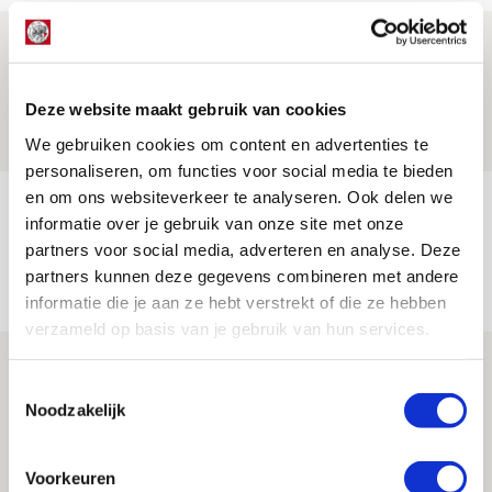
Ajax zet Shelbourne eenvoudig opzij en
reist met vertrouwen naar Dublin
Deze website maakt gebruik van cookies
06 AUGUSTUS 2026 - 21:52
NIEUWS
We gebruiken cookies om content en advertenties te
personaliseren, om functies voor social media te bieden
en om ons websiteverkeer te analyseren. Ook delen we
Word ballenjongen of -meid bij Jong
informatie over je gebruik van onze site met onze
Ajax - Helmond Sport!
partners voor social media, adverteren en analyse. Deze
06 AUGUSTUS 2026 - 13:13
partners kunnen deze gegevens combineren met andere
informatie die je aan ze hebt verstrekt of die ze hebben
PRIJSVRAAG
verzameld op basis van je gebruik van hun services.
Reis jij als mascotte mee naar uitduel
Toestemmingsselectie
met Telstar?
Noodzakelijk
06 AUGUSTUS 2026 - 13:04
PRIJSVRAAG
Voorkeuren