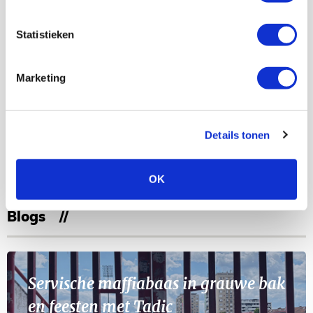
Bekijk meer
Statistieken
AGENDA
Marketing
Selectiedag ballenjongens/-meiden
23
[VOL]
AUG
Details tonen
11
Geef Mij Maar Amsterdam
SEP
OK
Blogs
Servische maffiabaas in grauwe bak
en feesten met Tadic