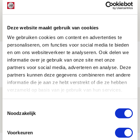
Ajax zet Shelbourne eenvoudig opzij en
reist met vertrouwen naar Dublin
06 AUGUSTUS 2026 - 21:52
Deze website maakt gebruik van cookies
NIEUWS
We gebruiken cookies om content en advertenties te
personaliseren, om functies voor social media te bieden
Word ballenjongen of -meid bij Jong
en om ons websiteverkeer te analyseren. Ook delen we
Ajax - Helmond Sport!
informatie over je gebruik van onze site met onze
partners voor social media, adverteren en analyse. Deze
06 AUGUSTUS 2026 - 13:13
partners kunnen deze gegevens combineren met andere
PRIJSVRAAG
informatie die je aan ze hebt verstrekt of die ze hebben
verzameld op basis van je gebruik van hun services.
Reis jij als mascotte mee naar uitduel
met Telstar?
Toestemmingsselectie
Noodzakelijk
06 AUGUSTUS 2026 - 13:04
PRIJSVRAAG
Voorkeuren
Bekijk meer