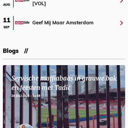
[VOL]
AUG
11
Geef Mij Maar Amsterdam
SEP
Blogs
Servische maffiabaas in grauwe bak
en feesten met Tadic
24 JULI 2026 - 11:59