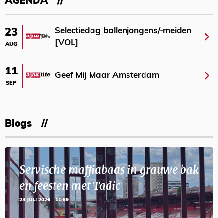
AGENDA
Selectiedag ballenjongens/-meiden
23
[VOL]
AUG
11
Geef Mij Maar Amsterdam
SEP
Blogs
Servische maffiabaas in grauwe bak
en feesten met Tadic
24 JULI 2026 - 11:59