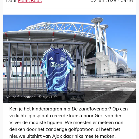
Door
Floris Roos
02 juli 2025 - 09:45
Vel zelf je oordeel! © Ajax Life
Ken je het kinderprogramma
De zandtovenaar
? Op een
verlichte glasplaat creëerde kunstenaar Gert van der
Vijver de mooiste figuren. We moesten er meteen aan
denken door het zanderige golfpatroon, al heeft het
nieuwe uitshirt van Ajax daar niks mee te maken.