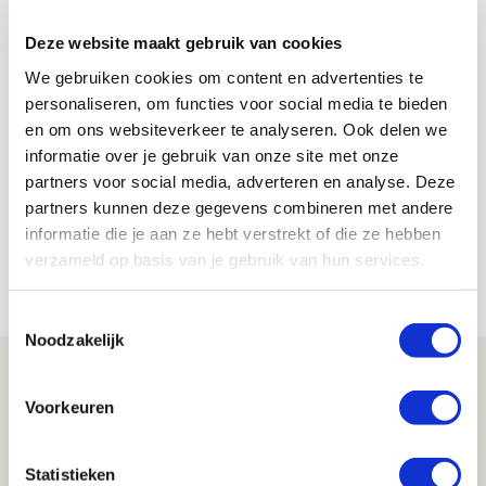
Deze website maakt gebruik van cookies
We gebruiken cookies om content en advertenties te
personaliseren, om functies voor social media te bieden
en om ons websiteverkeer te analyseren. Ook delen we
De Redactie
informatie over je gebruik van onze site met onze
Bekijk alle berichten van De Redactie
partners voor social media, adverteren en analyse. Deze
partners kunnen deze gegevens combineren met andere
informatie die je aan ze hebt verstrekt of die ze hebben
verzameld op basis van je gebruik van hun services.
Net binnen //
Toestemmingsselectie
Noodzakelijk
Brandt: ‘Ajax en Cruijff bleven door
mijn hoofd spoken’
Voorkeuren
07 AUGUSTUS 2026 - 20:02
NIEUWS
Statistieken