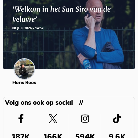
‘Welkom in het San Siro van de
Veluwe’
08 JULI 2026 - 14:52
Floris Roos
Volg ons ook op social
187K
166K
594K
9,6K