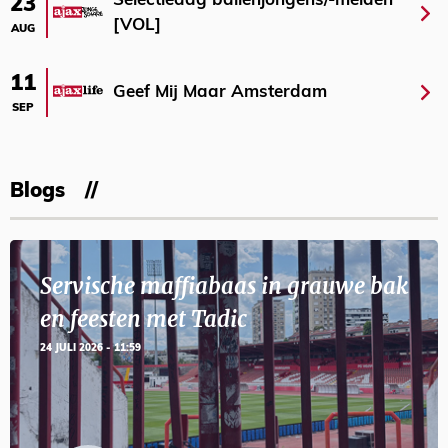
Selectiedag ballenjongens/-meiden
23
[VOL]
AUG
11
Geef Mij Maar Amsterdam
SEP
Blogs
Servische maffiabaas in grauwe bak
en feesten met Tadic
24 JULI 2026 - 11:59