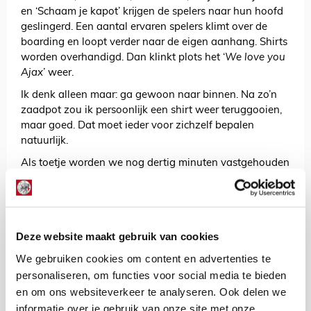
en ‘Schaam je kapot’ krijgen de spelers naar hun hoofd
geslingerd. Een aantal ervaren spelers klimt over de
boarding en loopt verder naar de eigen aanhang. Shirts
worden overhandigd. Dan klinkt plots het ‘
We love you
Ajax
’ weer.
Ik denk alleen maar: ga gewoon naar binnen. Na zo’n
zaadpot zou ik persoonlijk een shirt weer teruggooien,
maar goed. Dat moet ieder voor zichzelf bepalen
natuurlijk.
Als toetje worden we nog dertig minuten vastgehouden
in het stadion. Dat is wel vaker zo, maar het nut ervan
ontgaat me dit keer volledig. Er is werkelijk geen enkele
reden voor. We mogen wel allemaal tegelijk met de
tegenstander aankomen, maar niet samen de poort uit.
Deze website maakt gebruik van cookies
Iedereen wil graag weg, dus gooi dat hek gewoon
We gebruiken cookies om content en advertenties te
open. Er is niks aan de hand. Daar denken ze in Riga
personaliseren, om functies voor social media te bieden
anders over, want als ik het stadion uitloop, passeer ik
en om ons websiteverkeer te analyseren. Ook delen we
talloze Robocops. Mitrailleurs, bivakmutsen en handen
informatie over je gebruik van onze site met onze
op de wapenstok, ons goed in de gaten houdend. Om