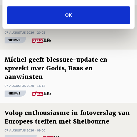
Brandt: ‘Ajax en Cruijff bleven door
OK
mijn hoofd spoken’
07 AUGUSTUS 2026 - 20:02
NIEUWS
Míchel geeft blessure-update en
spreekt over Godts, Baas en
aanwinsten
07 AUGUSTUS 2026 - 14:13
NIEUWS
Volop enthousiasme in fotoverslag van
Europees treffen met Shelbourne
07 AUGUSTUS 2026 - 09:00