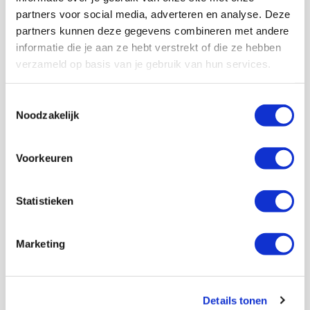
moe van te worden, maar je raakt eraan gewend.
partners voor social media, adverteren en analyse. Deze
partners kunnen deze gegevens combineren met andere
Ik denk terug aan Farioli die na de klassieker als een
informatie die je aan ze hebt verstrekt of die ze hebben
volksmenner uit een bus hangt. “
These guys give their
verzameld op basis van je gebruik van hun services.
lives for you!
”
Ja, maar in Riga even niet.
Toestemmingsselectie
Noodzakelijk
AANBEVOLEN
Kroegentocht, corteo en
complete zaadpot in Riga
Voorkeuren
Floris Roos
Statistieken
Bekijk alle berichten van Floris Roos
Marketing
Net binnen //
Details tonen