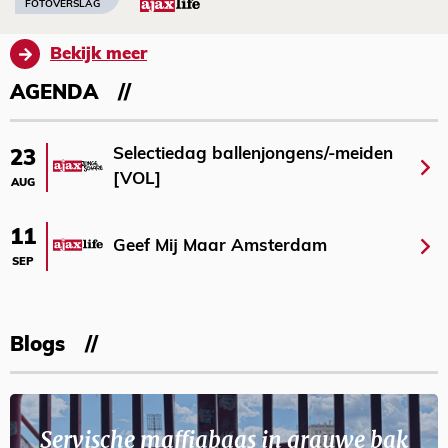
FOTOVERSLAG
Bekijk meer
AGENDA
Selectiedag ballenjongens/-meiden
23
[VOL]
AUG
11
Geef Mij Maar Amsterdam
SEP
Blogs
Servische maffiabaas in grauwe bak