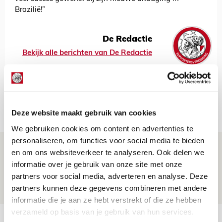
Brazilië!”
De Redactie
Bekijk alle berichten van De Redactie
Net binnen //
Deze website maakt gebruik van cookies
We gebruiken cookies om content en advertenties te
personaliseren, om functies voor social media te bieden
Drie dingen die je moet weten over PEC
en om ons websiteverkeer te analyseren. Ook delen we
Zwolle - Ajax
informatie over je gebruik van onze site met onze
partners voor social media, adverteren en analyse. Deze
08 AUGUSTUS 2026 - 12:32
partners kunnen deze gegevens combineren met andere
NIEUWS
informatie die je aan ze hebt verstrekt of die ze hebben
verzameld op basis van je gebruik van hun services.
Míchels elf: met welke formatie begin