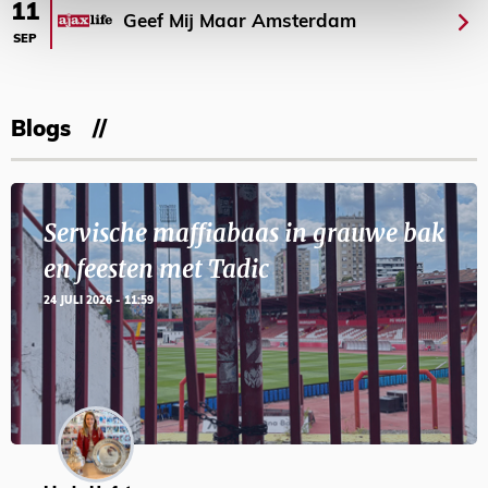
11
Geef Mij Maar Amsterdam
SEP
Blogs
Servische maffiabaas in grauwe bak
en feesten met Tadic
24 JULI 2026 - 11:59