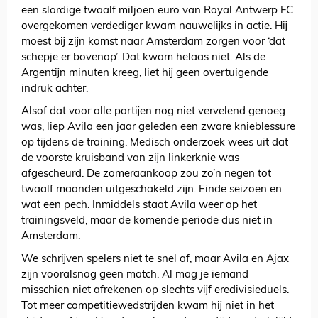
een slordige twaalf miljoen euro van Royal Antwerp FC
overgekomen verdediger kwam nauwelijks in actie. Hij
moest bij zijn komst naar Amsterdam zorgen voor ‘dat
schepje er bovenop’. Dat kwam helaas niet. Als de
Argentijn minuten kreeg, liet hij geen overtuigende
indruk achter.
Alsof dat voor alle partijen nog niet vervelend genoeg
was, liep Avila een jaar geleden een zware knieblessure
op tijdens de training. Medisch onderzoek wees uit dat
de voorste kruisband van zijn linkerknie was
afgescheurd. De zomeraankoop zou zo’n negen tot
twaalf maanden uitgeschakeld zijn. Einde seizoen en
wat een pech. Inmiddels staat Avila weer op het
trainingsveld, maar de komende periode dus niet in
Amsterdam.
We schrijven spelers niet te snel af, maar Avila en Ajax
zijn vooralsnog geen match. Al mag je iemand
misschien niet afrekenen op slechts vijf eredivisieduels.
Tot meer competitiewedstrijden kwam hij niet in het