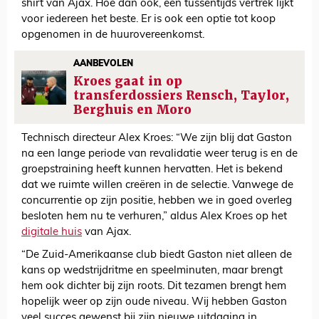
shirt van Ajax. Hoe dan ook, een tussentijds vertrek lijkt
voor iedereen het beste. Er is ook een optie tot koop
opgenomen in de huurovereenkomst.
AANBEVOLEN
Kroes gaat in op
transferdossiers Rensch, Taylor,
Berghuis en Moro
Technisch directeur Alex Kroes: “We zijn blij dat Gaston
na een lange periode van revalidatie weer terug is en de
groepstraining heeft kunnen hervatten. Het is bekend
dat we ruimte willen creëren in de selectie. Vanwege de
concurrentie op zijn positie, hebben we in goed overleg
besloten hem nu te verhuren,” aldus Alex Kroes op het
digitale huis
van Ajax.
“De Zuid-Amerikaanse club biedt Gaston niet alleen de
kans op wedstrijdritme en speelminuten, maar brengt
hem ook dichter bij zijn roots. Dit tezamen brengt hem
hopelijk weer op zijn oude niveau. Wij hebben Gaston
veel succes gewenst bij zijn nieuwe uitdaging in