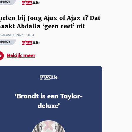
IEUWS
pelen bij Jong Ajax of Ajax 1? Dat
aakt Abdalla ‘geen reet’ uit
AUGUSTUS 2026 - 10:04
IEUWS
Bekijk meer
‘Brandt is een Taylor-
deluxe’