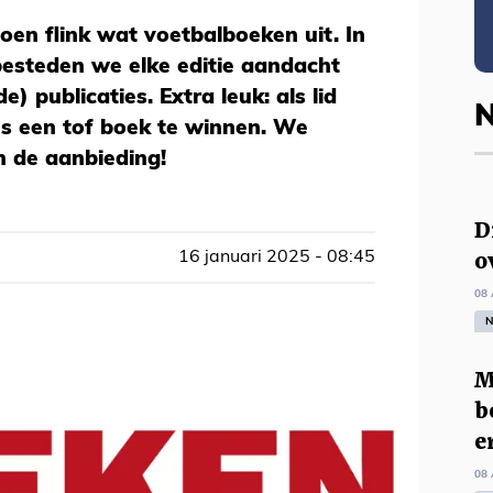
oen flink wat voetbalboeken uit. In
besteden we elke editie aandacht
 publicaties. Extra leuk: als lid
N
ns een tof boek te winnen. We
n de aanbieding!
D
o
16 januari 2025 - 08:45
08 
N
M
b
e
08 