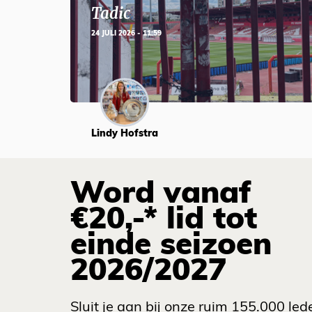
Tadic
24 JULI 2026 - 11:59
Lindy Hofstra
Word vanaf
€20,-* lid tot
einde seizoen
2026/2027
Sluit je aan bij onze ruim 155.000 led