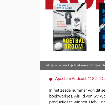
Heb jij nog ruimte in je boekenkast? © Ajax Lif
Ajax Life Podcast #182 - D
In het zesde nummer van dit s
boekwerkjes. Als lid van SV A
producties te winnen. Heb jij 