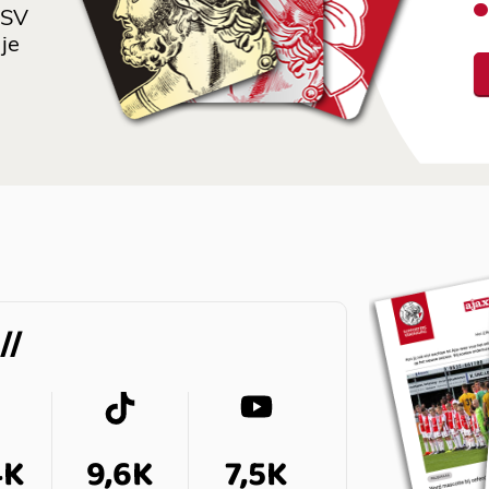
 SV
je
4K
9,6K
7,5K