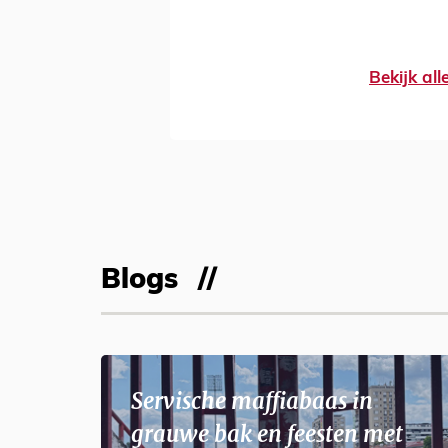
Bekijk al
Blogs
Servische maffiabaas in
grauwe bak en feesten met