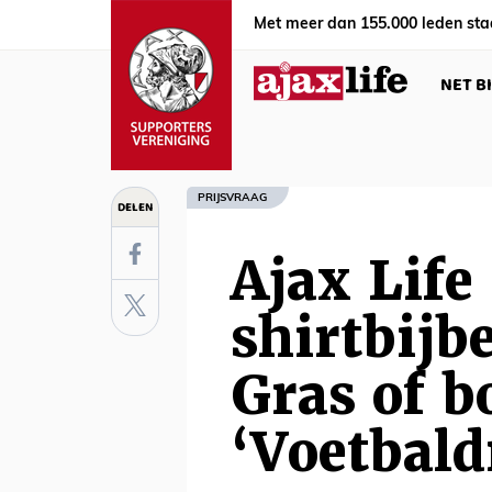
Met meer dan 155.000 leden sta
NET B
PRIJSVRAAG
DELEN
Ajax Life
shirtbijbe
Gras of b
‘Voetbal