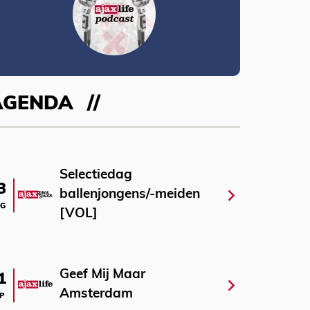
AGENDA
Selectiedag
3
ballenjongens/-meiden
G
[VOL]
Geef Mij Maar
1
Amsterdam
P