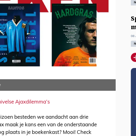
N
S
m
08 
N
e
uivelse Ajaxdilemma’s
eizoen besteden we aandacht aan drie
jax maak je kans een van de onderstaande
nog plaats in je boekenkast? Mooi! Check