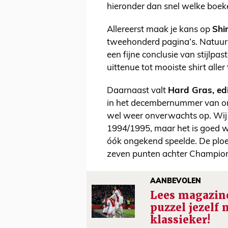
hieronder dan snel welke boek
Allereerst maak je kans op
Shir
tweehonderd pagina’s. Natuurli
een fijne conclusie van stijlpa
uittenue tot mooiste shirt alle
Daarnaast valt
Hard Gras, edi
in het decembernummer van onz
wel weer onverwachts op. Wij 
1994/1995, maar het is goed w
óók ongekend speelde. De ploe
zeven punten achter Champio
AANBEVOLEN
Lees magazine
puzzel jezelf 
klassieker!