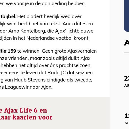
en we voor je in de aanbieding hebben.
tbijbel
. Het bladert heerlijk weg over
jk wint beeld het van tekst. Anekdotes en
stoor Arno Kantelberg, die Ajax’ lichtblauwe
r tijden in het Nederlandse voetbal kroont.
tie 159
te winnen. Geen grote Ajaxverhalen
e vrienden, maar zoals altijd duikt Ajax
hebben het altijd over óns prachtseizoen
eer eens te lezen dat Roda JC dat seizoen
2
g van Huub Stevens eindigde als tweede,
AU
ns Leaguewinnaar Ajax.
 Ajax Life 6 en
1
naar kaarten voor
SE