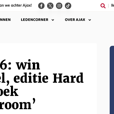
an we achter Ajax!
I
INNEN
LEDENCORNER
OVER AJAX
 6: win
l, editie Hard
oek
droom’