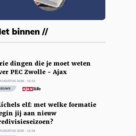
et binnen //
rie dingen die je moet weten
ver PEC Zwolle - Ajax
AUGUSTUS 2026 - 12:32
IEUWS
íchels elf: met welke formatie
egin jij aan nieuw
redivisieseizoen?
AUGUSTUS 2026 - 11:34