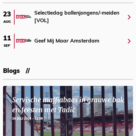
Selectiedag ballenjongens/-meiden
23
[VOL]
AUG
11
Geef Mij Maar Amsterdam
SEP
Blogs
Servische maffiabaas in grauwe bak
en feesten met Tadic
24 JULI 2026 - 11:59