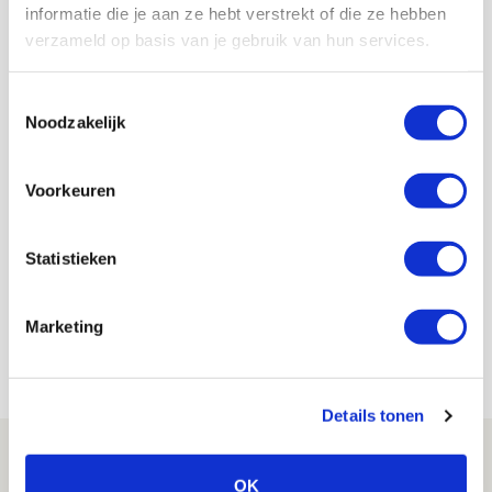
kanten heeft. Ik word als speler daardoor ook completer.
informatie die je aan ze hebt verstrekt of die ze hebben
Dit zijn ook aspecten die meetellen in het topvoetbal.”
verzameld op basis van je gebruik van hun services.
AANBEVOLEN
Pasveer trots op teamgenoten
Toestemmingsselectie
én publiek: ‘Gevochten als
Noodzakelijk
leeuwen’
Voorkeuren
Floris Roos
Bekijk alle berichten van Floris Roos
Statistieken
Marketing
Net binnen //
Details tonen
Ajax zet Shelbourne eenvoudig opzij en
reist met vertrouwen naar Dublin
OK