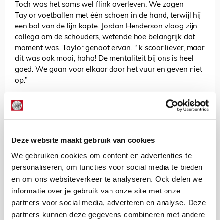
Toch was het soms wel flink overleven. We zagen
Taylor voetballen met één schoen in de hand, terwijl hij
een bal van de lijn kopte. Jordan Henderson vloog zijn
collega om de schouders, wetende hoe belangrijk dat
moment was. Taylor genoot ervan. “Ik scoor liever, maar
dit was ook mooi, haha! De mentaliteit bij ons is heel
goed. We gaan voor elkaar door het vuur en geven niet
op.”
“We dwingen het af in de manier hoe we elkaar als
team helpen,” vervolgt hij. “Dat is geen geluk meer. Ik
ben er trots op hoe we als team met z’n allen
verdedigden. Daar geniet ik echt van. Al die tackles! Het
Deze website maakt gebruik van cookies
grote doel is dat je doorgaat in Europa en dat doel is
bereikt.”
We gebruiken cookies om content en advertenties te
Taylor weet dat de wedstrijd tegen Union Sint-Gillis
personaliseren, om functies voor social media te bieden
weinig met verfijnd Ajaxspel had te maken, maar dat
en om ons websiteverkeer te analyseren. Ook delen we
deerde hem niet. Het publiek in de Johan Cruijff Arena
informatie over je gebruik van onze site met onze
ook niet. Er is even een andere realiteit. Ajacieden als
partners voor social media, adverteren en analyse. Deze
overlevingskunstenaars! “Ik denk dat het ook goede
partners kunnen deze gegevens combineren met andere