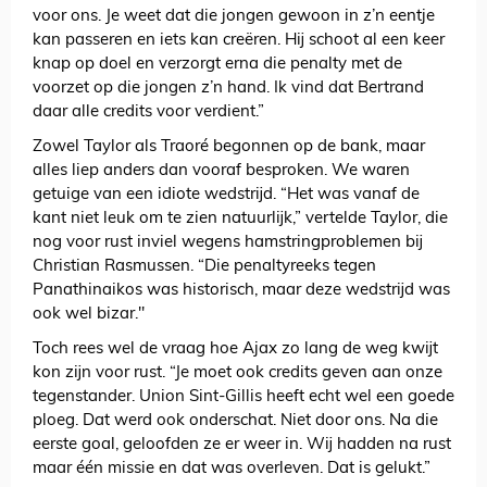
voor ons. Je weet dat die jongen gewoon in z’n eentje
kan passeren en iets kan creëren. Hij schoot al een keer
knap op doel en verzorgt erna die penalty met de
voorzet op die jongen z’n hand. Ik vind dat Bertrand
daar alle credits voor verdient.”
Zowel Taylor als Traoré begonnen op de bank, maar
alles liep anders dan vooraf besproken. We waren
getuige van een idiote wedstrijd. “Het was vanaf de
kant niet leuk om te zien natuurlijk,” vertelde Taylor, die
nog voor rust inviel wegens hamstringproblemen bij
Christian Rasmussen. “Die penaltyreeks tegen
Panathinaikos was historisch, maar deze wedstrijd was
ook wel bizar."
Toch rees wel de vraag hoe Ajax zo lang de weg kwijt
kon zijn voor rust. “Je moet ook credits geven aan onze
tegenstander. Union Sint-Gillis heeft echt wel een goede
ploeg. Dat werd ook onderschat. Niet door ons. Na die
eerste goal, geloofden ze er weer in. Wij hadden na rust
maar één missie en dat was overleven. Dat is gelukt.”