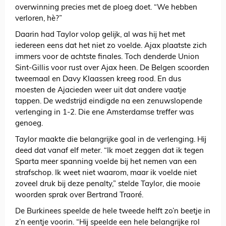
overwinning precies met de ploeg doet. “We hebben
verloren, hè?”
Daarin had Taylor volop gelijk, al was hij het met
iedereen eens dat het niet zo voelde. Ajax plaatste zich
immers voor de achtste finales. Toch denderde Union
Sint-Gillis voor rust over Ajax heen. De Belgen scoorden
tweemaal en Davy Klaassen kreeg rood. En dus
moesten de Ajacieden weer uit dat andere vaatje
tappen. De wedstrijd eindigde na een zenuwslopende
verlenging in 1-2. Die ene Amsterdamse treffer was
genoeg.
Taylor maakte die belangrijke goal in de verlenging. Hij
deed dat vanaf elf meter. “Ik moet zeggen dat ik tegen
Sparta meer spanning voelde bij het nemen van een
strafschop. Ik weet niet waarom, maar ik voelde niet
zoveel druk bij deze penalty,” stelde Taylor, die mooie
woorden sprak over Bertrand Traoré.
De Burkinees speelde de hele tweede helft zo’n beetje in
z’n eentje voorin. “Hij speelde een hele belangrijke rol