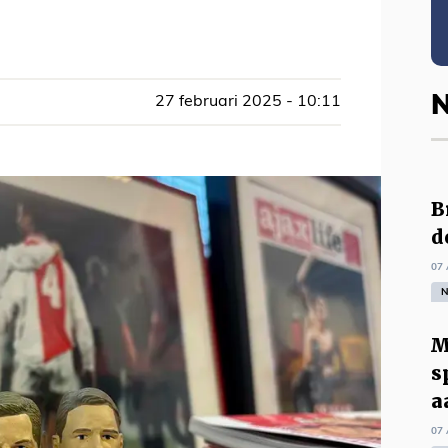
N
27 februari 2025 - 10:11
B
d
07 
N
M
s
a
07 