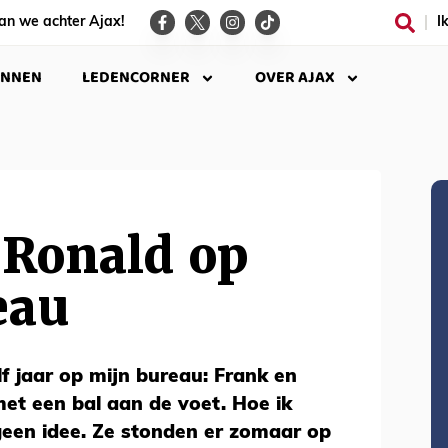
an we achter Ajax!
I
INNEN
LEDENCORNER
OVER AJAX
 Ronald op
eau
lf jaar op mijn bureau: Frank en
et een bal aan de voet. Hoe ik
geen idee. Ze stonden er zomaar op