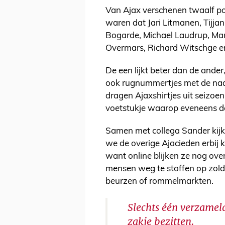
Van Ajax verschenen twaalf po
waren dat Jari Litmanen, Tijj
Bogarde, Michael Laudrup, Mar
Overmars, Richard Witschge e
De een lijkt beter dan de ande
ook rugnummertjes met de naam
dragen Ajaxshirtjes uit seizoe
voetstukje waarop eveneens de
Samen met collega Sander kijk 
we de overige Ajacieden erbij 
want online blijken ze nog overa
mensen weg te stoffen op zolde
beurzen of rommelmarkten.
Slechts één verzamel
zakje bezitten.