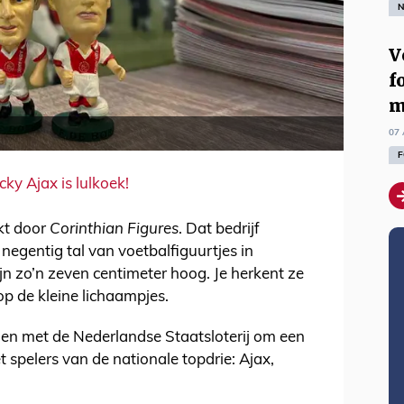
N
V
f
m
07 
F
ky Ajax is lulkoek!
kt door
Corinthian Figures
. Dat bedrijf
negentig tal van voetbalfiguurtjes in
ijn zo’n zeven centimeter hoog. Je herkent ze
p de kleine lichaampjes.
en met de Nederlandse Staatsloterij om een
 spelers van de nationale topdrie: Ajax,