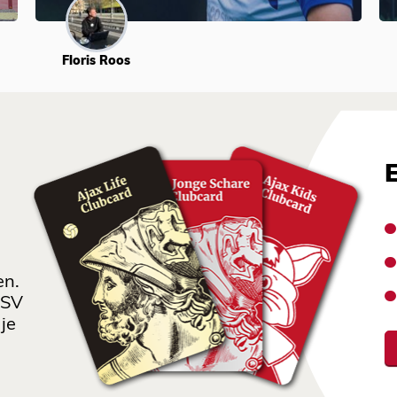
Floris Roos
en.
 SV
je