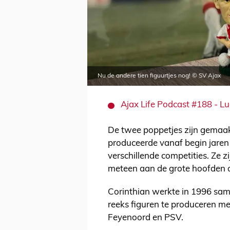
Nu de andere tien figuurtjes nog! © SV Ajax
Ajax Life Podcast #188 - Luc
De twee poppetjes zijn gemaa
produceerde vanaf begin jaren 
verschillende competities. Ze z
meteen aan de grote hoofden o
Corinthian werkte in 1996 sam
reeks figuren te produceren met
Feyenoord en PSV.