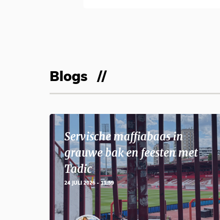
Blogs
Servische maffiabaas in
grauwe bak en feesten met
Tadic
24 JULI 2026 - 11:59