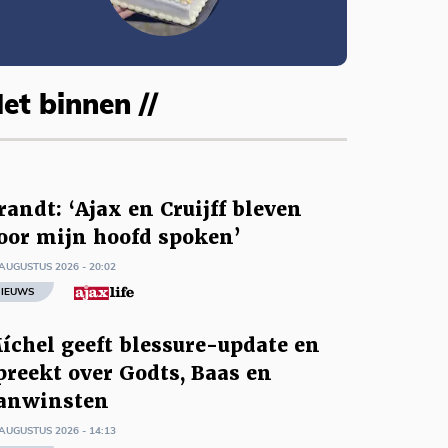
et binnen //
randt: ‘Ajax en Cruijff bleven
oor mijn hoofd spoken’
AUGUSTUS 2026 - 20:02
IEUWS
íchel geeft blessure-update en
preekt over Godts, Baas en
anwinsten
AUGUSTUS 2026 - 14:13