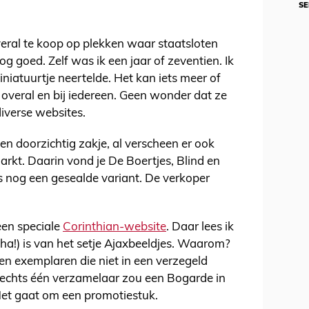
SE
eral te koop op plekken waar staatsloten
g goed. Zelf was ik een jaar of zeventien. Ik
niatuurtje neertelde. Het kan iets meer of
k overal en bij iedereen. Geen wonder dat ze
diverse websites.
en doorzichtig zakje, al verscheen er ook
rkt. Daarin vond je De Boertjes, Blind en
s nog een gesealde variant. De verkoper
een speciale
Corinthian-website
. Daar lees ik
ha!) is van het setje Ajaxbeeldjes. Waarom?
ven exemplaren die niet in een verzegeld
Slechts één verzamelaar zou een Bogarde in
Het gaat om een promotiestuk.