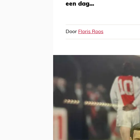
een dag...
Door
Floris Roos