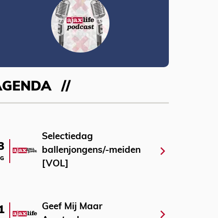
AGENDA
Selectiedag
3
ballenjongens/-meiden
G
[VOL]
Geef Mij Maar
1