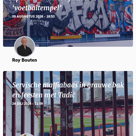
‘voetbaltempel’
09 AUGUSTUS 2026 - 18:53
Roy Bouten
Servische maffiabaas in grauwe bak
en feesten met Tadic
24 JULI 2026 - 11:59