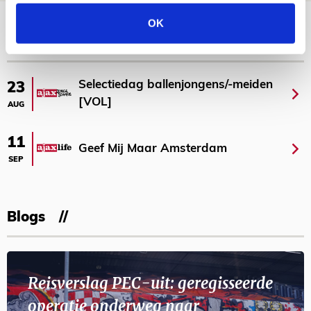
Bekijk meer
OK
AGENDA
Selectiedag ballenjongens/-meiden
23
[VOL]
AUG
11
Geef Mij Maar Amsterdam
SEP
Blogs
Reisverslag PEC-uit: geregisseerde
operatie onderweg naar