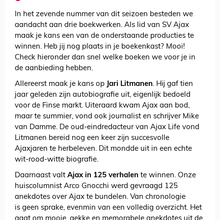
In het zevende nummer van dit seizoen besteden we
aandacht aan drie boekwerken. Als lid van SV Ajax
maak je kans een van de onderstaande producties te
winnen. Heb jij nog plaats in je boekenkast? Mooi!
Check hieronder dan snel welke boeken we voor je in
de aanbieding hebben.
Allereerst maak je kans op
Jari Litmanen
. Hij gaf tien
jaar geleden zijn autobiografie uit, eigenlijk bedoeld
voor de Finse markt. Uiteraard kwam Ajax aan bod,
maar te summier, vond ook journalist en schrijver Mike
van Damme. De oud-eindredacteur van Ajax Life vond
Litmanen bereid nog een keer zijn succesvolle
Ajaxjaren te herbeleven. Dit mondde uit in een echte
wit-rood-witte biografie.
Daarnaast valt
Ajax in 125 verhalen
te winnen. Onze
huiscolumnist Arco Gnocchi werd gevraagd 125
anekdotes over Ajax te bundelen. Van chronologie
is geen sprake, evenmin van een volledig overzicht. Het
gaat om mooie, gekke en memorabele anekdotes uit de