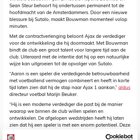
Sean Steur behoort hij ondertussen permanent tot de
hoofdmacht van de Amsterdammers. Door een nieuwe
blessure bij Sutalo, maakt Bouwman momenteel volop
minuten.
Met de contractverlenging beloont Ajax de verdediger
voor de ontwikkeling die hij doormaakt. Met Bouwman
bindt de club een groot talent voor langere tijd aan de
club. Uiteraard met de intentie dat hij op een natuurlijke
wijze kan uitgroeien tot de opvolger van Sutalo.
“Aaron is een speler die verdedigende betrouwbaarheid
met voetballend vermogen combineert en heeft in korte
tijd laten zien dat hij de stap naar Ajax 1 aankan,”
aldus
directeur voetbal Marijn Beuker.
“Hij is een moderne verdediger die past bij de manier
waarop we binnen de club willen spelen en
ontwikkelen. De afgelopen wedstrijden heeft hij laten
zien dat hij een speler is met een enorm potentieel. Deze
contractverlenging is een logisch gevolg van zijn
ontwikkeling en hij verdient hiermee het vertrouwen dat