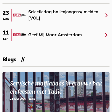
Selectiedag ballenjongens/-meiden
23
[VOL]
AUG
11
Geef Mij Maar Amsterdam
SEP
Blogs
Servische maffiabaas in grauwe bak
en feesten met Tadic
24 JULI 2026 - 11:59