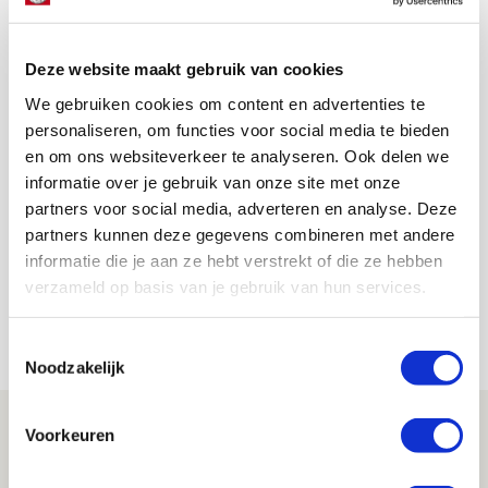
wij in zijn toekomst bij Ajax zien.”
AANBEVOLEN
Deze website maakt gebruik van cookies
Grim trots op ploeg en talenten:
We gebruiken cookies om content en advertenties te
‘Spelen met brutaliteit en flair’
personaliseren, om functies voor social media te bieden
en om ons websiteverkeer te analyseren. Ook delen we
informatie over je gebruik van onze site met onze
De Redactie
partners voor social media, adverteren en analyse. Deze
Bekijk alle berichten van De Redactie
partners kunnen deze gegevens combineren met andere
informatie die je aan ze hebt verstrekt of die ze hebben
verzameld op basis van je gebruik van hun services.
Net binnen //
Toestemmingsselectie
Noodzakelijk
Drie dingen die je moet weten over
Voorkeuren
Ajax - Shelbourne