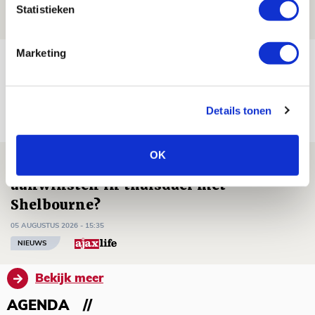
06 AUGUSTUS 2026 - 09:33
Statistieken
NIEUWS
Marketing
Ter Stegen over uitdagingen en
leidersrol bij Ajax
05 AUGUSTUS 2026 - 20:00
Details tonen
NIEUWS
OK
Míchels elf: zie jij al rol voor
aanwinsten in thuisduel met
Shelbourne?
05 AUGUSTUS 2026 - 15:35
NIEUWS
Bekijk meer
AGENDA