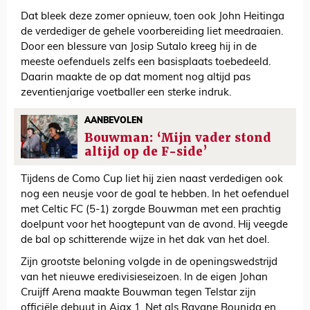
Dat bleek deze zomer opnieuw, toen ook John Heitinga
de verdediger de gehele voorbereiding liet meedraaien.
Door een blessure van Josip Sutalo kreeg hij in de
meeste oefenduels zelfs een basisplaats toebedeeld.
Daarin maakte de op dat moment nog altijd pas
zeventienjarige voetballer een sterke indruk.
AANBEVOLEN
Bouwman: ‘Mijn vader stond
altijd op de F-side’
Tijdens de Como Cup liet hij zien naast verdedigen ook
nog een neusje voor de goal te hebben. In het oefenduel
met Celtic FC (5-1) zorgde Bouwman met een prachtig
doelpunt voor het hoogtepunt van de avond. Hij veegde
de bal op schitterende wijze in het dak van het doel.
Zijn grootste beloning volgde in de openingswedstrijd
van het nieuwe eredivisieseizoen. In de eigen Johan
Cruijff Arena maakte Bouwman tegen Telstar zijn
officiële debuut in Ajax 1. Net als Rayane Bounida en