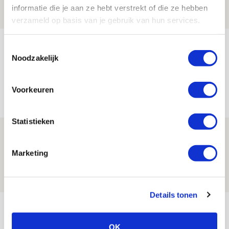
07 AUGUSTUS 2026 - 20:02
informatie die je aan ze hebt verstrekt of die ze hebben
NIEUWS
verzameld op basis van je gebruik van hun services.
Míchel geeft blessure-update en
Toestemmingsselectie
Noodzakelijk
spreekt over Godts, Baas en
aanwinsten
Voorkeuren
07 AUGUSTUS 2026 - 14:13
NIEUWS
Statistieken
Volop enthousiasme in fotoverslag van
Europees treffen met Shelbourne
Marketing
07 AUGUSTUS 2026 - 09:00
FOTOVERSLAG
Details tonen
Bekijk meer
AGENDA
OK