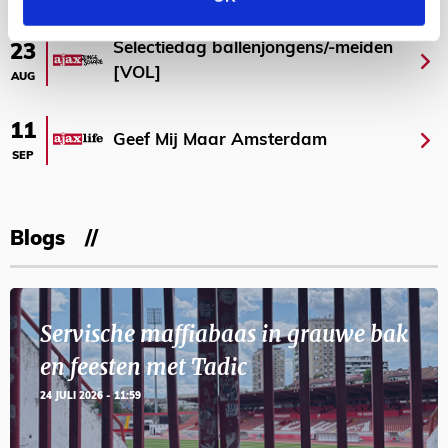
Selectiedag ballenjongens/-meiden
23
[VOL]
AUG
11
Geef Mij Maar Amsterdam
SEP
Blogs
Servische maffiabaas in grauwe bak
en feesten met Tadic
24 JULI 2026 - 11:59