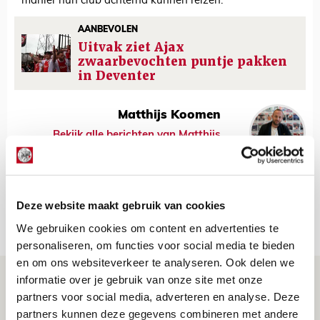
manier hun club achterna kunnen reizen.
AANBEVOLEN
Uitvak ziet Ajax
zwaarbevochten puntje pakken
in Deventer
Matthijs Koomen
Bekijk alle berichten van Matthijs
Koomen
Deze website maakt gebruik van cookies
Net binnen //
We gebruiken cookies om content en advertenties te
personaliseren, om functies voor social media te bieden
en om ons websiteverkeer te analyseren. Ook delen we
Brandt: ‘Ajax en Cruijff bleven door
informatie over je gebruik van onze site met onze
partners voor social media, adverteren en analyse. Deze
mijn hoofd spoken’
partners kunnen deze gegevens combineren met andere