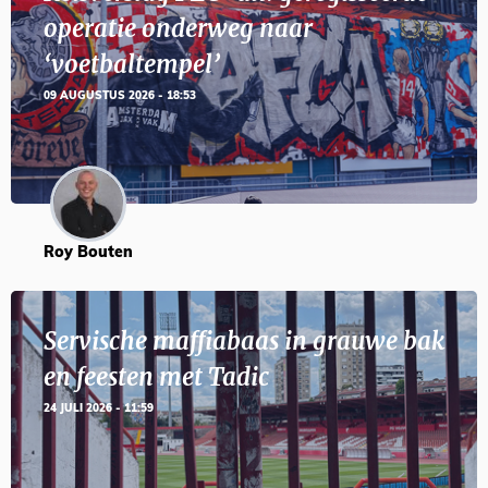
operatie onderweg naar
‘voetbaltempel’
09 AUGUSTUS 2026 - 18:53
Roy Bouten
Servische maffiabaas in grauwe bak
en feesten met Tadic
24 JULI 2026 - 11:59