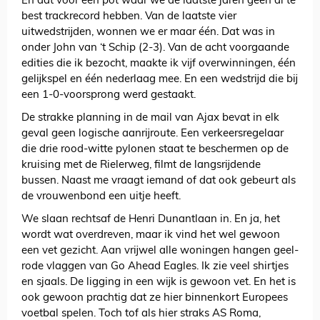
En dat voor een pot waar we de laatste jaren geen al te
best trackrecord hebben. Van de laatste vier
uitwedstrijden, wonnen we er maar één. Dat was in
onder John van ‘t Schip (2-3). Van de acht voorgaande
edities die ik bezocht, maakte ik vijf overwinningen, één
gelijkspel en één nederlaag mee. En een wedstrijd die bij
een 1-0-voorsprong werd gestaakt.
De strakke planning in de mail van Ajax bevat in elk
geval geen logische aanrijroute. Een verkeersregelaar
die drie rood-witte pylonen staat te beschermen op de
kruising met de Rielerweg, filmt de langsrijdende
bussen. Naast me vraagt iemand of dat ook gebeurt als
de vrouwenbond een uitje heeft.
We slaan rechtsaf de Henri Dunantlaan in. En ja, het
wordt wat overdreven, maar ik vind het wel gewoon
een vet gezicht. Aan vrijwel alle woningen hangen geel-
rode vlaggen van Go Ahead Eagles. Ik zie veel shirtjes
en sjaals. De ligging in een wijk is gewoon vet. En het is
ook gewoon prachtig dat ze hier binnenkort Europees
voetbal spelen. Toch tof als hier straks AS Roma,