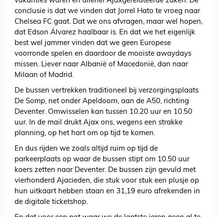
vakanties waren en allerlei Ajaxgerelateerde zaken. De
conclusie is dat we vinden dat Jorrel Hato te vroeg naar
Chelsea FC gaat. Dat we ons afvragen, maar wel hopen,
dat Edson Álvarez haalbaar is. En dat we het eigenlijk
best wel jammer vinden dat we geen Europese
voorronde spelen en daardoor de mooiste awaydays
missen. Liever naar Albanië of Macedonië, dan naar
Milaan of Madrid.
De bussen vertrekken traditioneel bij verzorgingsplaats
De Somp, net onder Apeldoorn, aan de A50, richting
Deventer. Omwisselen kan tussen 10.20 uur en 10.50
uur. In de mail drukt Ajax ons, wegens een strakke
planning, op het hart om op tijd te komen.
En dus rijden we zoals altijd ruim op tijd de
parkeerplaats op waar de bussen stipt om 10.50 uur
koers zetten naar Deventer. De bussen zijn gevuld met
vierhonderd Ajacieden, die stuk voor stuk een plusje op
hun uitkaart hebben staan en 31,19 euro afrekenden in
de digitale ticketshop.