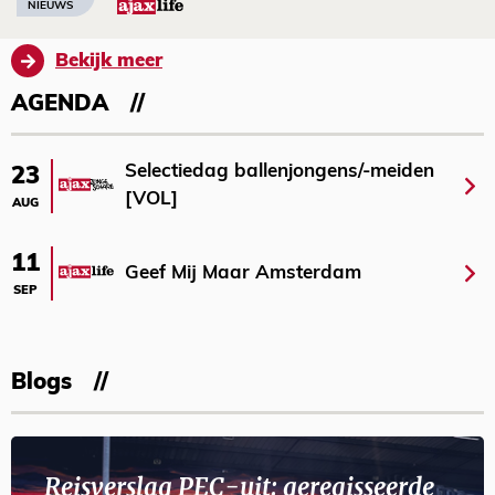
NIEUWS
Bekijk meer
AGENDA
Selectiedag ballenjongens/-meiden
23
[VOL]
AUG
11
Geef Mij Maar Amsterdam
SEP
Blogs
Reisverslag PEC-uit: geregisseerde