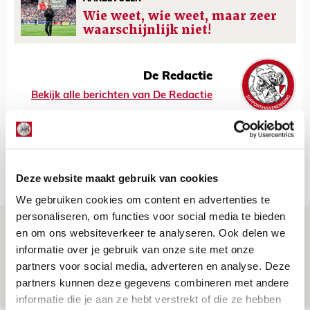
Wie weet, wie weet, maar zeer
waarschijnlijk niet!
De Redactie
Bekijk alle berichten van De Redactie
Net binnen //
Deze website maakt gebruik van cookies
We gebruiken cookies om content en advertenties te
personaliseren, om functies voor social media te bieden
Brandt: ‘Ajax en Cruijff bleven door
en om ons websiteverkeer te analyseren. Ook delen we
mijn hoofd spoken’
informatie over je gebruik van onze site met onze
partners voor social media, adverteren en analyse. Deze
07 AUGUSTUS 2026 - 20:02
partners kunnen deze gegevens combineren met andere
NIEUWS
informatie die je aan ze hebt verstrekt of die ze hebben