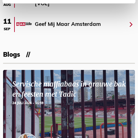
[VOL]
AUG
11
Geef Mij Maar Amsterdam
SEP
Blogs
Servische maffiabaas in grauwe bak
en feesten met Tadic
24 JULI 2026 - 11:59