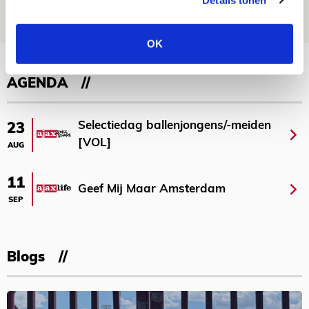
08 AUGUSTUS 2026 - 10:04
NIEUWS
OK
Bekijk meer
AGENDA
Selectiedag ballenjongens/-meiden
23
[VOL]
AUG
11
Geef Mij Maar Amsterdam
SEP
Blogs