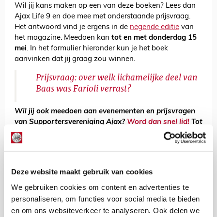
Wil jij kans maken op een van deze boeken? Lees dan
Ajax Life 9 en doe mee met onderstaande prijsvraag.
Het antwoord vind je ergens in de
negende editie
van
het magazine. Meedoen kan
tot en met donderdag 15
mei
. In het formulier hieronder kun je het boek
aanvinken dat jij graag zou winnen.
Prijsvraag: over welk lichamelijke deel van
Baas was Farioli verrast?
Wil jij ook meedoen aan evenementen en prijsvragen
van Supportersvereniging Ajax?
Word dan snel lid!
Tot
het einde van het seizoen betaal je slechts 14 euro.
De Redactie
Deze website maakt gebruik van cookies
Bekijk alle berichten van De Redactie
We gebruiken cookies om content en advertenties te
personaliseren, om functies voor social media te bieden
en om ons websiteverkeer te analyseren. Ook delen we