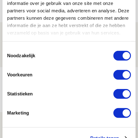
informatie over je gebruik van onze site met onze
Net binnen //
partners voor social media, adverteren en analyse. Deze
partners kunnen deze gegevens combineren met andere
informatie die je aan ze hebt verstrekt of die ze hebben
Drie dingen die je moet weten over PEC
verzameld op basis van je gebruik van hun services.
Zwolle - Ajax
Toestemmingsselectie
08 AUGUSTUS 2026 - 12:32
Noodzakelijk
NIEUWS
Voorkeuren
Míchels elf: met welke formatie begin
jij aan nieuw eredivisieseizoen?
Statistieken
08 AUGUSTUS 2026 - 11:34
NIEUWS
Marketing
Spelen bij Jong Ajax of Ajax 1? Dat
maakt Abdalla ‘geen reet’ uit
Details tonen