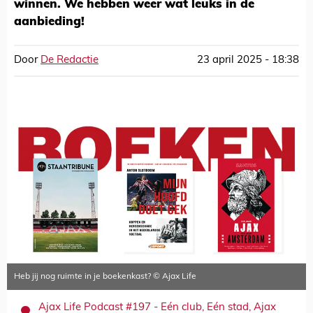
winnen. We hebben weer wat leuks in de
aanbieding!
Door
De Redactie
23 april 2025 - 18:38
Heb jij nog ruimte in je boekenkast? © Ajax Life
Ajax Life Podcast #197 - Eén club, Eén stad, Ajax