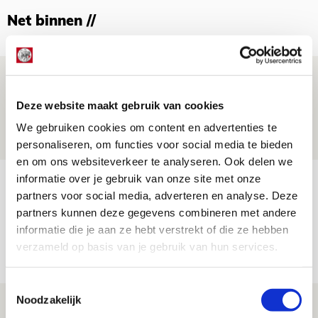
Net binnen //
Brandt: ‘Ajax en Cruijff bleven door
mijn hoofd spoken’
Deze website maakt gebruik van cookies
07 AUGUSTUS 2026 - 20:02
We gebruiken cookies om content en advertenties te
NIEUWS
personaliseren, om functies voor social media te bieden
en om ons websiteverkeer te analyseren. Ook delen we
informatie over je gebruik van onze site met onze
Míchel geeft blessure-update en
partners voor social media, adverteren en analyse. Deze
spreekt over Godts, Baas en
partners kunnen deze gegevens combineren met andere
aanwinsten
informatie die je aan ze hebt verstrekt of die ze hebben
07 AUGUSTUS 2026 - 14:13
verzameld op basis van je gebruik van hun services.
NIEUWS
Toestemmingsselectie
Noodzakelijk
Volop enthousiasme in fotoverslag van