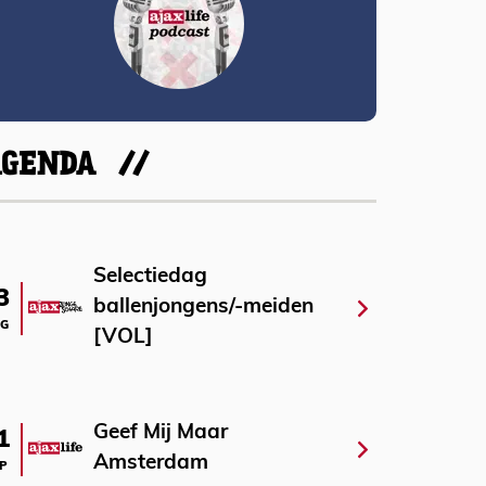
AGENDA
Selectiedag
3
ballenjongens/-meiden
G
[VOL]
Geef Mij Maar
1
Amsterdam
P