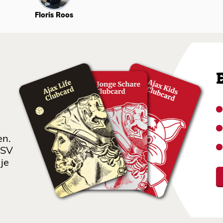
Floris Roos
en.
 SV
je