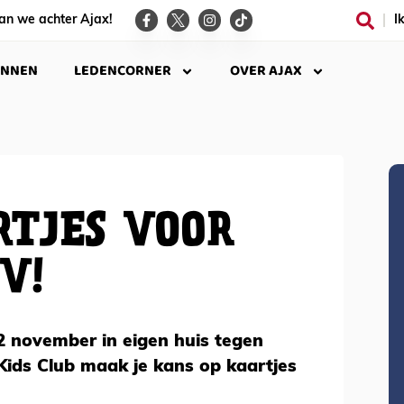
an we achter Ajax!
I
INNEN
LEDENCORNER
OVER AJAX
TJES VOOR
V!
2 november in eigen huis tegen
 Kids Club maak je kans op kaartjes