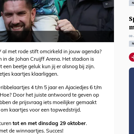
N
S
m
08 
N
al met rode stift omcirkeld in jouw agenda?
 in de Johan Cruijff Arena. Het stadion is
en beetje geluk kun jij er alsnog bij zijn.
tjes kaartjes klaarliggen.
ribbelaartjes 4 t/m 5 jaar en Ajaciedjes 6 t/m
 Hoe? Door het juiste antwoord te geven op
bben de prijsvraag iets moeilijker gemaakt
om kaartjes voor een topwedstrijd.
sturen
tot en met dinsdag 29 oktober
.
et de winnaartjes. Succes!