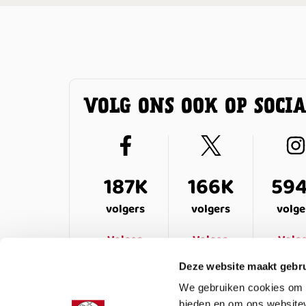
VOLG ONS OOK OP SOCI
187K
166K
59
volgers
volgers
volge
Volgen
Volgen
Volg
Deze website maakt gebru
We gebruiken cookies om c
bieden en om ons websitev