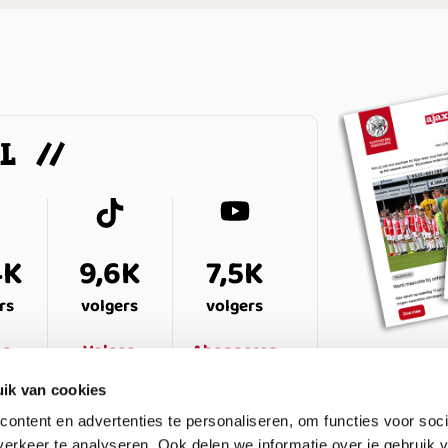
AL
4K
9,6K
7,5K
rs
volgers
volgers
en
Volgen
Abonneren
ik van cookies
ontent en advertenties te personaliseren, om functies voor soci
erkeer te analyseren. Ook delen we informatie over je gebruik v