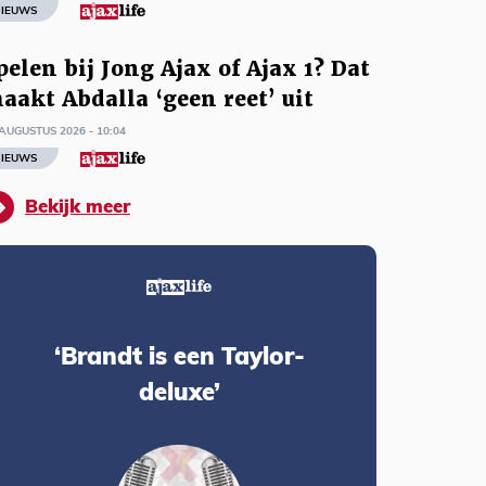
IEUWS
pelen bij Jong Ajax of Ajax 1? Dat
aakt Abdalla ‘geen reet’ uit
AUGUSTUS 2026 - 10:04
IEUWS
Bekijk meer
‘Brandt is een Taylor-
deluxe’