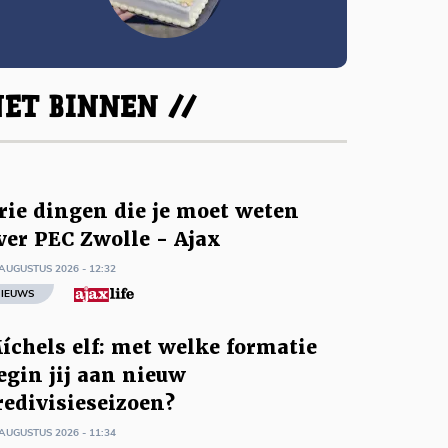
ET BINNEN //
rie dingen die je moet weten
ver PEC Zwolle - Ajax
AUGUSTUS 2026 - 12:32
IEUWS
íchels elf: met welke formatie
egin jij aan nieuw
redivisieseizoen?
AUGUSTUS 2026 - 11:34