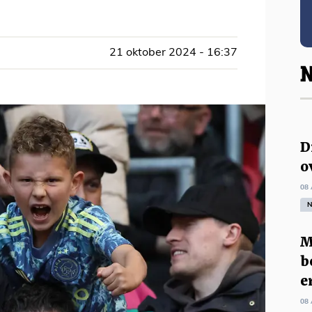
21 oktober 2024 - 16:37
N
D
o
08 
N
M
b
e
08 