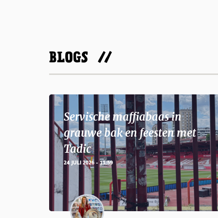
BLOGS
Servische maffiabaas in
grauwe bak en feesten met
Tadic
24 JULI 2026 - 11:59