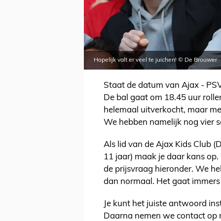
Hopelijk valt er veel te juichen! © De Brouwer
Staat de datum van Ajax - PSV 
De bal gaat om 18.45 uur rollen
helemaal uitverkocht, maar met e
We hebben namelijk nog vier se
Als lid van de Ajax Kids Club (D
11 jaar) maak je daar kans op.
de prijsvraag hieronder. We he
dan normaal. Het gaat immers 
Je kunt het juiste antwoord in
Daarna nemen we contact op m