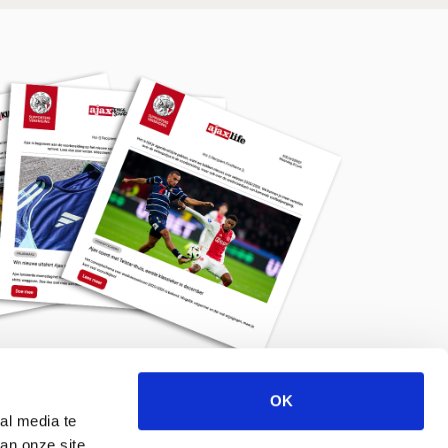
OK
Meld je aan voor de nieuwsbrief
al media te
an onze site