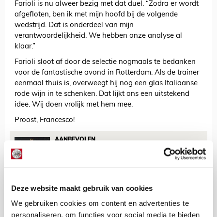
Farioli is nu alweer bezig met dat duel. “Zodra er wordt
afgefloten, ben ik met mijn hoofd bij de volgende
wedstrijd. Dat is onderdeel van mijn
verantwoordelijkheid. We hebben onze analyse al
klaar.”
Farioli sloot af door de selectie nogmaals te bedanken
voor de fantastische avond in Rotterdam. Als de trainer
eenmaal thuis is, overweegt hij nog een glas Italiaanse
rode wijn in te schenken. Dat lijkt ons een uitstekend
idee. Wij doen vrolijk met hem mee.
Proost, Francesco!
AANBEVOLEN
Ajax is Feyenoord weer de baas
in De Kuip en dit valt op
Deze website maakt gebruik van cookies
De Redactie
We gebruiken cookies om content en advertenties te
Bekijk alle berichten van De Redactie
personaliseren, om functies voor social media te bieden