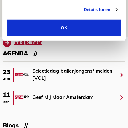
Spelen bij Jong Ajax of Ajax 1? Dat
Details tonen
maakt Abdalla ‘geen reet’ uit
08 AUGUSTUS 2026 - 10:04
OK
NIEUWS
Bekijk meer
AGENDA
Selectiedag ballenjongens/-meiden
23
[VOL]
AUG
11
Geef Mij Maar Amsterdam
SEP
Blogs