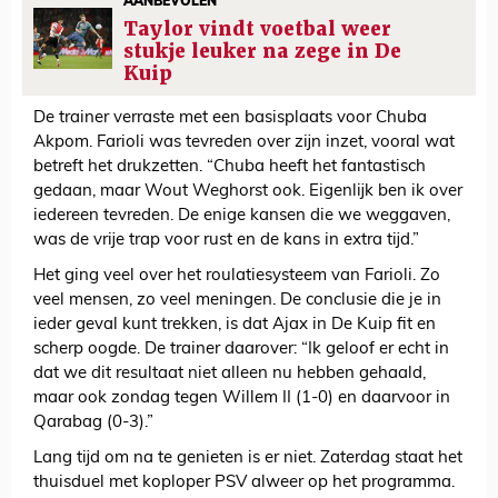
AANBEVOLEN
Taylor vindt voetbal weer
stukje leuker na zege in De
Kuip
De trainer verraste met een basisplaats voor Chuba
Akpom. Farioli was tevreden over zijn inzet, vooral wat
betreft het drukzetten. “Chuba heeft het fantastisch
gedaan, maar Wout Weghorst ook. Eigenlijk ben ik over
iedereen tevreden. De enige kansen die we weggaven,
was de vrije trap voor rust en de kans in extra tijd.”
Het ging veel over het roulatiesysteem van Farioli. Zo
veel mensen, zo veel meningen. De conclusie die je in
ieder geval kunt trekken, is dat Ajax in De Kuip fit en
scherp oogde. De trainer daarover: “Ik geloof er echt in
dat we dit resultaat niet alleen nu hebben gehaald,
maar ook zondag tegen Willem II (1-0) en daarvoor in
Qarabag (0-3).”
Lang tijd om na te genieten is er niet. Zaterdag staat het
thuisduel met koploper PSV alweer op het programma.