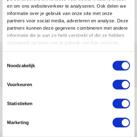
en om ons websiteverkeer te analyseren. Ook delen we
informatie over je gebruik van onze site met onze
partners voor social media, adverteren en analyse. Deze
Net binnen //
partners kunnen deze gegevens combineren met andere
informatie die je aan ze hebt verstrekt of die ze hebben
verzameld op basis van je gebruik van hun services.
Drie dingen die je moet weten over PEC
Toestemmingsselectie
Zwolle - Ajax
Noodzakelijk
08 AUGUSTUS 2026 - 12:32
NIEUWS
Voorkeuren
Míchels elf: met welke formatie begin
Statistieken
jij aan nieuw eredivisieseizoen?
08 AUGUSTUS 2026 - 11:34
Marketing
NIEUWS