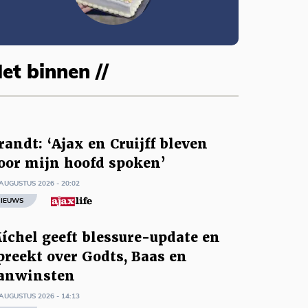
et binnen //
randt: ‘Ajax en Cruijff bleven
oor mijn hoofd spoken’
AUGUSTUS 2026 - 20:02
IEUWS
íchel geeft blessure-update en
preekt over Godts, Baas en
anwinsten
AUGUSTUS 2026 - 14:13