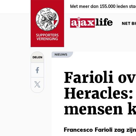
Met meer dan 155.000 leden sta
NET B
NIEUWS
DELEN
Farioli o
Heracles:
mensen ka
Francesco Farioli zag zi