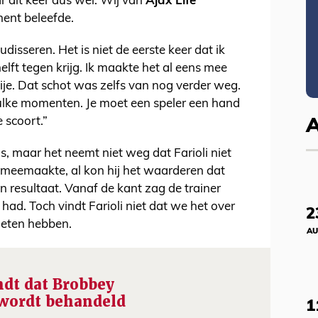
 dit keer dus wel. Wij van
Ajax Life
ment beleefde.
disseren. Het is niet de eerste keer dat ik
elft tegen krijg. Ik maakte het al eens mee
ije. Dat schot was zelfs van nog verder weg.
ulke momenten. Je moet een speler een hand
e scoort.”
, maar het neemt niet weg dat Farioli niet
en meemaakte, al kon hij het waarderen dat
en resultaat. Vanaf de kant zag de trainer
had. Toch vindt Farioli niet dat we het over
2
oeten hebben.
AU
ndt dat Brobbey
 wordt behandeld
1