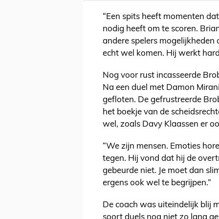
“Een spits heeft momenten dat a
nodig heeft om te scoren. Brian 
andere spelers mogelijkheden o
echt wel komen. Hij werkt hard
Nog voor rust incasseerde Brob
Na een duel met Damon Mirani 
gefloten. De gefrustreerde B
het boekje van de scheidsrechter
wel, zoals Davy Klaassen er o
“We zijn mensen. Emoties horen
tegen. Hij vond dat hij de over
gebeurde niet. Je moet dan slim
ergens ook wel te begrijpen.”
De coach was uiteindelijk blij m
soort duels nog niet zo lang 