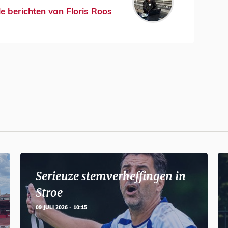
le berichten van Floris Roos
Serieuze stemverheffingen in
Stroe
09 JULI 2026 - 10:15