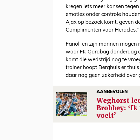
kregen iets meer kansen tegen 
emoties onder controle houden
Ajax op bezoek komt, geven de
Complimenten voor Heracles.”
Farioli en zijn mannen mogen n
waar FK Qarabag donderdag de
komt die wedstrijd nog te vroeg
trainer hoopt Berghuis er thuis 
daar nog geen zekerheid over 
AANBEVOLEN
Weghorst le
Brobbey: ‘Ik
voelt’