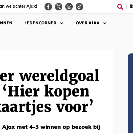
an we achter Ajax!
I
INNEN
LEDENCORNER
OVER AJAX
ver wereldgoal
 ‘Hier kopen
artjes voor’
jn Ajax met 4-3 winnen op bezoek bij