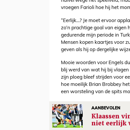
halverwege het speelveld, maar
vroegen Farioli hoe hij het mo
“Eerlijk…? Je moet ervoor applau
zo’n prachtige goal van eigen h
gedurende mijn periode in Turk
Mensen kopen kaartjes voor z
geven als hij op dergelijke wijz
Mooie woorden voor Engels dus
blij werd van wat hij bij vlag
zijn ploeg bleef strijden voor e
hoe moeilijk Brian Brobbey het 
een worsteling van de spits m
AANBEVOLEN
Klaassen vi
niet eerlijk