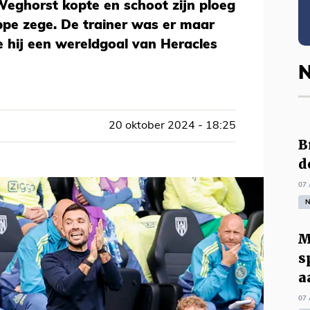
Weghorst kopte en schoot zijn ploeg
appe zege. De trainer was er maar
e hij een wereldgoal van Heracles
N
20 oktober 2024 - 18:25
B
d
07 
N
M
s
a
07 