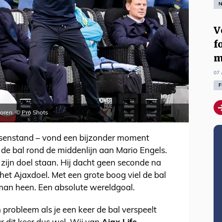
N
V
f
m
07 
F
coren. © Pro Shots
ussenstand – vond een bijzonder moment
 de bal rond de middenlijn aan Mario Engels.
zijn doel staan. Hij dacht geen seconde na
het Ajaxdoel. Met een grote boog viel de bal
man heen. Een absolute wereldgoal.
 probleem als je een keer de bal verspeelt