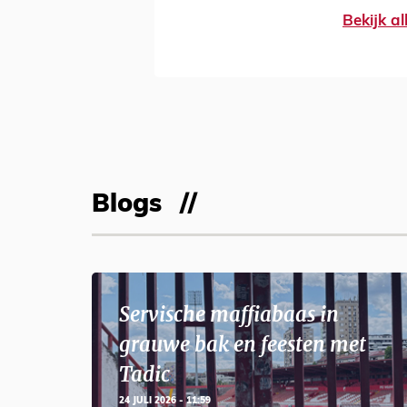
Bekijk al
Blogs
Servische maffiabaas in
grauwe bak en feesten met
Tadic
24 JULI 2026 - 11:59