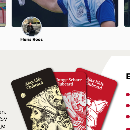
Floris Roos
en.
 SV
je