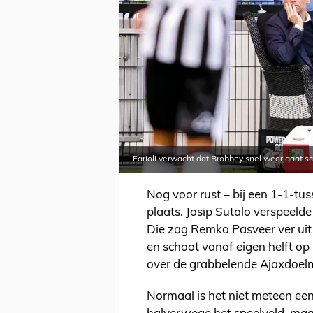
Farioli verwacht dat Brobbey snel weer gaat s
Nog voor rust – bij een 1-1-t
plaats. Josip Sutalo verspeelde
Die zag Remko Pasveer ver uit 
en schoot vanaf eigen helft op 
over de grabbelende Ajaxdoel
Normaal is het niet meteen een