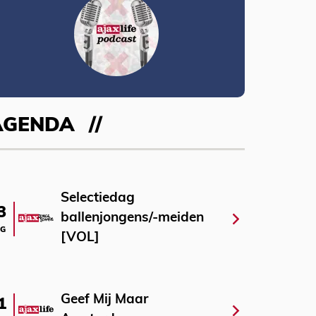
AGENDA
Selectiedag
3
ballenjongens/-meiden
G
[VOL]
Geef Mij Maar
1