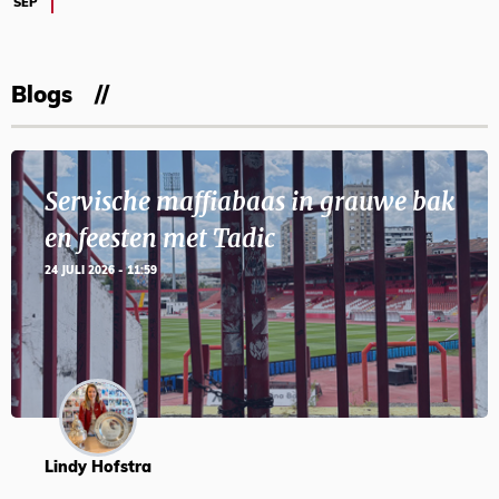
SEP
Blogs
Servische maffiabaas in grauwe bak
en feesten met Tadic
24 JULI 2026 - 11:59
Lindy Hofstra