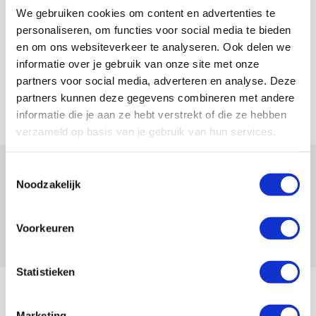
De Redactie
We gebruiken cookies om content en advertenties te
personaliseren, om functies voor social media te bieden
Bekijk alle berichten van De Redactie
en om ons websiteverkeer te analyseren. Ook delen we
informatie over je gebruik van onze site met onze
partners voor social media, adverteren en analyse. Deze
partners kunnen deze gegevens combineren met andere
Net binnen //
informatie die je aan ze hebt verstrekt of die ze hebben
verzameld op basis van je gebruik van hun services.
Míchel geeft blessure-update en
Toestemmingsselectie
Noodzakelijk
spreekt over Godts, Baas en
aanwinsten
Voorkeuren
07 AUGUSTUS 2026 - 14:13
NIEUWS
Statistieken
Volop enthousiasme in fotoverslag van
Europees treffen met Shelbourne
Marketing