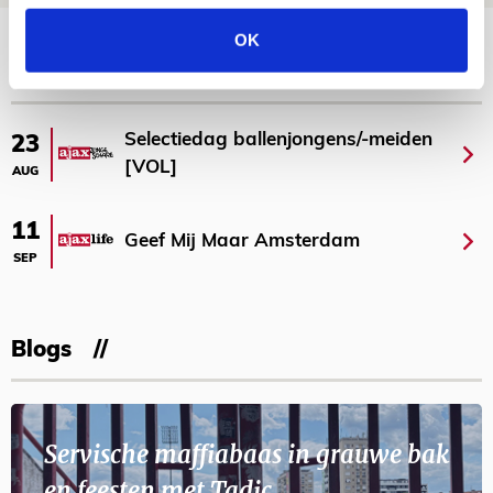
Bekijk meer
OK
AGENDA
Selectiedag ballenjongens/-meiden
23
[VOL]
AUG
11
Geef Mij Maar Amsterdam
SEP
Blogs
Servische maffiabaas in grauwe bak
en feesten met Tadic