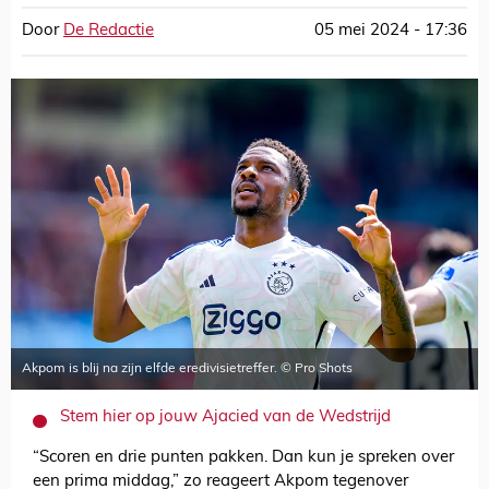
Door
De Redactie
05 mei 2024 - 17:36
Akpom is blij na zijn elfde eredivisietreffer. © Pro Shots
Stem hier op jouw Ajacied van de Wedstrijd
“Scoren en drie punten pakken. Dan kun je spreken over
een prima middag,” zo reageert Akpom tegenover