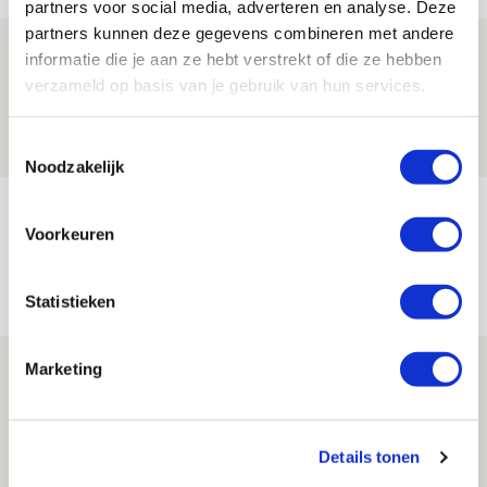
partners voor social media, adverteren en analyse. Deze
partners kunnen deze gegevens combineren met andere
Drie dingen die je moet weten over PEC
informatie die je aan ze hebt verstrekt of die ze hebben
Zwolle - Ajax
verzameld op basis van je gebruik van hun services.
08 AUGUSTUS 2026 - 12:32
Toestemmingsselectie
NIEUWS
Noodzakelijk
Míchels elf: met welke formatie begin
Voorkeuren
jij aan nieuw eredivisieseizoen?
08 AUGUSTUS 2026 - 11:34
Statistieken
NIEUWS
Spelen bij Jong Ajax of Ajax 1? Dat
Marketing
maakt Abdalla ‘geen reet’ uit
08 AUGUSTUS 2026 - 10:04
Details tonen
NIEUWS