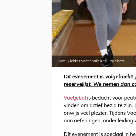
Kom jij lekker Voetjeballen? © Pro Shots
Dit evenement is volgeboekt! 
reservelijst. We nemen dan co
Voetjebal
is bedacht voor peute
vinden om actief bezig te zijn.
onwijs veel plezier. Tijdens Vo
aan oefeningen, onder leiding 
Dit evenement is speciaal in h