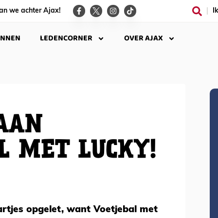
an we achter Ajax!
I
INNEN
LEDENCORNER
OVER AJAX
AAN
L MET LUCKY!
rtjes opgelet, want Voetjebal met