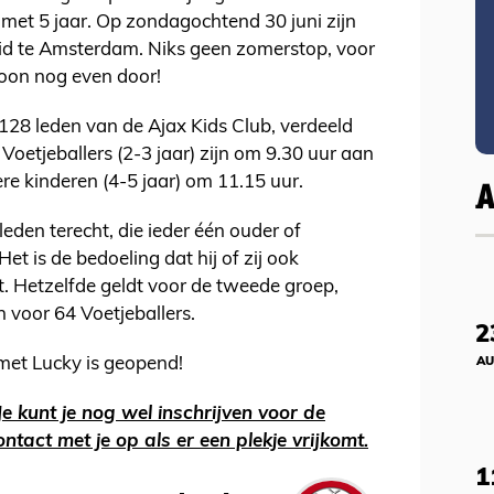
 met 5 jaar. Op zondagochtend 30 juni zijn
uid te Amsterdam. Niks geen zomerstop, voor
oon nog even door!
128 leden van de Ajax Kids Club, verdeeld
Voetjeballers (2-3 jaar) zijn om 9.30 uur aan
re kinderen (4-5 jaar) om 11.15 uur.
eden terecht, die ieder één ouder of
 is de bedoeling dat hij of zij ook
. Hetzelfde geldt voor de tweede groep,
voor 64 Voetjeballers.
2
 met Lucky is geopend!
AU
Je kunt je nog wel inschrijven voor de
ntact met je op als er een plekje vrijkomt.
1