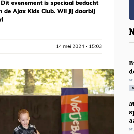
 Dit evenement is speciaal bedacht
 de Ajax Kids Club. Wil jij daarbij
r!
N
14 mei 2024 - 15:03
B
d
07 
N
M
s
a
07 