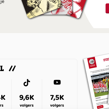
je
AL
4K
9,6K
7,5K
rs
volgers
volgers