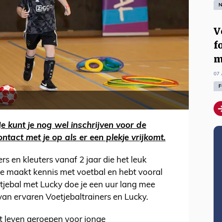
N
V
f
m
07 
F
Je kunt je nog wel inschrijven voor de
ntact met je op als er een plekje vrijkomt.
rs en kleuters vanaf 2 jaar die het leuk
 Je maakt kennis met voetbal en hebt vooral
etjebal met Lucky doe je een uur lang mee
van ervaren Voetjebaltrainers en Lucky.
et leven geroepen voor jonge