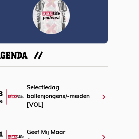
AGENDA
Selectiedag
3
ballenjongens/-meiden
G
[VOL]
Geef Mij Maar
1