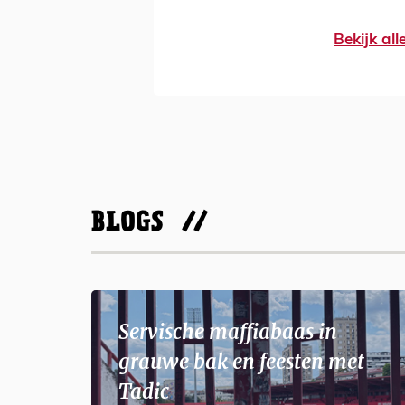
Bekijk al
BLOGS
Servische maffiabaas in
grauwe bak en feesten met
Tadic