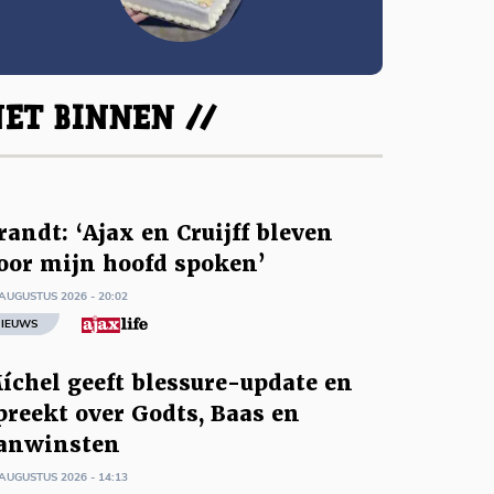
ET BINNEN //
randt: ‘Ajax en Cruijff bleven
oor mijn hoofd spoken’
AUGUSTUS 2026 - 20:02
IEUWS
íchel geeft blessure-update en
preekt over Godts, Baas en
anwinsten
AUGUSTUS 2026 - 14:13