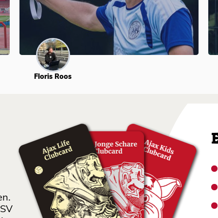
Floris Roos
en.
 SV