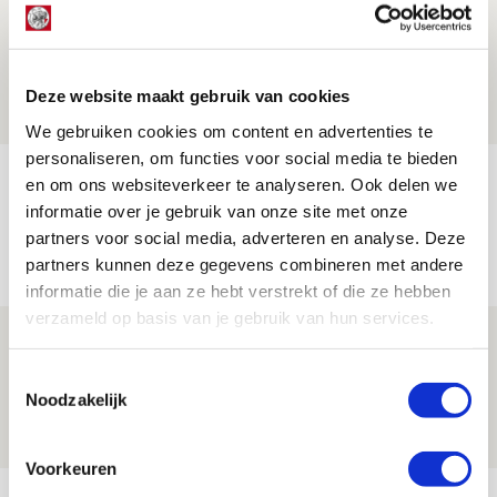
Word ballenjongen of -meid bij Jong
Ajax - Helmond Sport!
06 AUGUSTUS 2026 - 13:13
Deze website maakt gebruik van cookies
PRIJSVRAAG
We gebruiken cookies om content en advertenties te
personaliseren, om functies voor social media te bieden
Reis jij als mascotte mee naar uitduel
en om ons websiteverkeer te analyseren. Ook delen we
met Telstar?
informatie over je gebruik van onze site met onze
partners voor social media, adverteren en analyse. Deze
06 AUGUSTUS 2026 - 13:04
partners kunnen deze gegevens combineren met andere
PRIJSVRAAG
informatie die je aan ze hebt verstrekt of die ze hebben
verzameld op basis van je gebruik van hun services.
Drie dingen die je moet weten over
Ajax - Shelbourne
Toestemmingsselectie
Noodzakelijk
06 AUGUSTUS 2026 - 09:33
NIEUWS
Voorkeuren
Bekijk meer