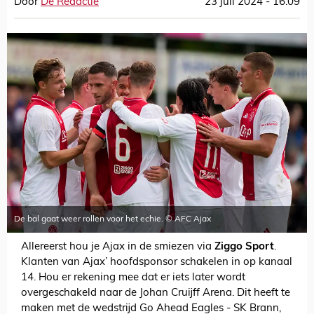
Door
De Redactie
23 juli 2024 - 16:09
De bal gaat weer rollen voor het echie. © AFC Ajax
Allereerst hou je Ajax in de smiezen via
Ziggo Sport
.
Klanten van Ajax’ hoofdsponsor schakelen in op kanaal
14. Hou er rekening mee dat er iets later wordt
overgeschakeld naar de Johan Cruijff Arena. Dit heeft te
maken met de wedstrijd Go Ahead Eagles - SK Brann,