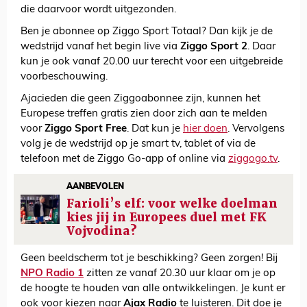
die daarvoor wordt uitgezonden.
Ben je abonnee op Ziggo Sport Totaal? Dan kijk je de
wedstrijd vanaf het begin live via
Ziggo Sport 2
. Daar
kun je ook vanaf 20.00 uur terecht voor een uitgebreide
voorbeschouwing.
Ajacieden die geen Ziggoabonnee zijn, kunnen het
Europese treffen gratis zien door zich aan te melden
voor
Ziggo Sport Free
. Dat kun je
hier doen
. Vervolgens
volg je de wedstrijd op je smart tv, tablet of via de
telefoon met de Ziggo Go-app of online via
ziggogo.tv
.
AANBEVOLEN
Farioli’s elf: voor welke doelman
kies jij in Europees duel met FK
Vojvodina?
Geen beeldscherm tot je beschikking? Geen zorgen! Bij
NPO Radio 1
zitten ze vanaf 20.30 uur klaar om je op
de hoogte te houden van alle ontwikkelingen. Je kunt er
ook voor kiezen naar
Ajax Radio
te luisteren. Dit doe je