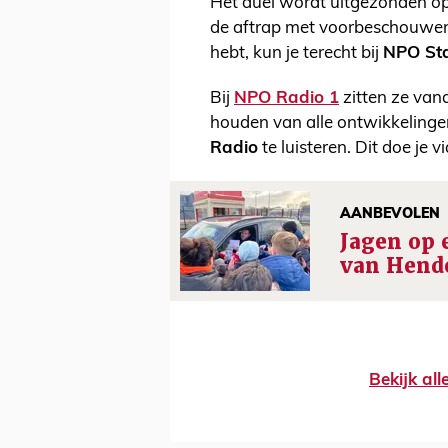
Het duel wordt uitgezonden o
de aftrap met voorbeschouwen. 
hebt, kun je terecht bij
NPO St
Bij
NPO Radio 1
zitten ze vana
houden van alle ontwikkelingen
Radio
te luisteren. Dit doe je v
AANBEVOLEN
Jagen op 
van Hend
Bekijk al