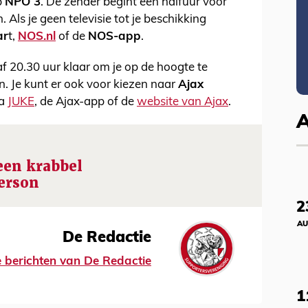
p
NPO 3
. De zender begint een halfuur voor
Als je geen televisie tot je beschikking
ar
t,
NOS.nl
of de
NOS-app
.
f 20.30 uur klaar om je op de hoogte te
. Je kunt er ook voor kiezen naar
Ajax
ia
JUKE
, de Ajax-app of de
website van Ajax
.
een krabbel
erson
2
AU
De Redactie
le berichten van De Redactie
1