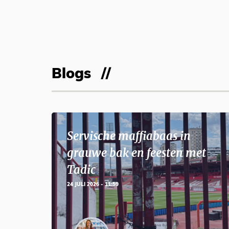
Blogs
Servische maffiabaas in
grauwe bak en feesten met
Tadic
24 JULI 2026 - 11:59