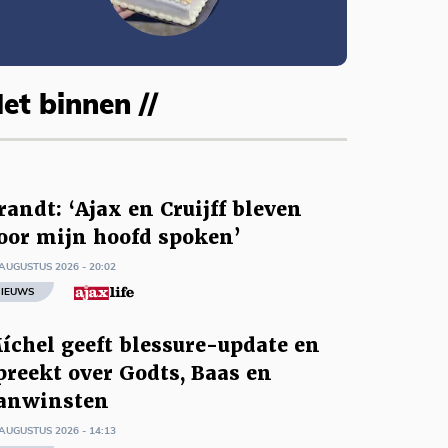
et binnen //
randt: ‘Ajax en Cruijff bleven
oor mijn hoofd spoken’
AUGUSTUS 2026 - 20:02
IEUWS
íchel geeft blessure-update en
preekt over Godts, Baas en
anwinsten
AUGUSTUS 2026 - 14:13