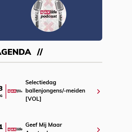
AGENDA
Selectiedag
3
ballenjongens/-meiden
G
[VOL]
Geef Mij Maar
1