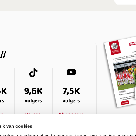
4K
9,6K
7,5K
rs
volgers
volgers
en
Volgen
Abonneren
ik van cookies
ontent en advertenties te personaliseren, om functies voor soci