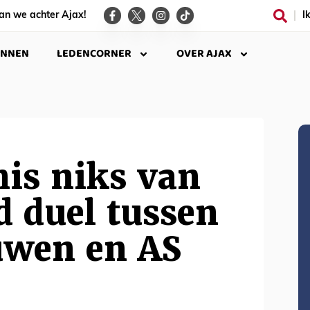
an we achter Ajax!
I
INNEN
LEDENCORNER
OVER AJAX
is niks van
d duel tussen
uwen en AS