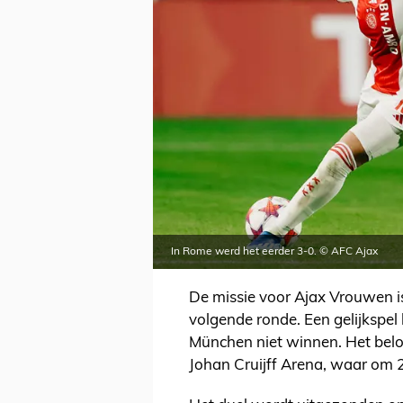
In Rome werd het eerder 3-0. © AFC Ajax
De missie voor Ajax Vrouwen is 
volgende ronde. Een gelijkspe
München niet winnen. Het belo
Johan Cruijff Arena, waar om 