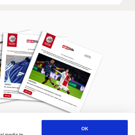
OK
Meld je aan voor de nieuwsbrief
al media te