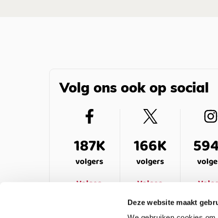
Volg ons ook op social
187K
166K
59
volgers
volgers
volge
Volgen
Volgen
Volg
Deze website maakt gebru
We gebruiken cookies om c