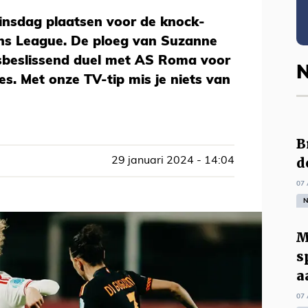
insdag plaatsen voor de knock-
ns League. De ploeg van Suzanne
lesbeslissend duel met AS Roma voor
N
es. Met onze TV-tip mis je niets van
B
d
29 januari 2024 - 14:04
07 
N
M
s
a
07 