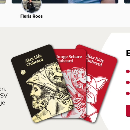
Floris Roos
en.
 SV
je