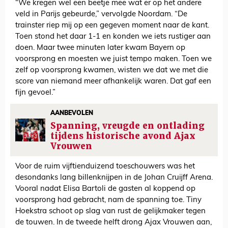
“We kregen wel een beetje mee wat er op het andere
veld in Parijs gebeurde,” vervolgde Noordam. “De
trainster riep mij op een gegeven moment naar de kant.
Toen stond het daar 1-1 en konden we iets rustiger aan
doen. Maar twee minuten later kwam Bayern op
voorsprong en moesten we juist tempo maken. Toen we
zelf op voorsprong kwamen, wisten we dat we met die
score van niemand meer afhankelijk waren. Dat gaf een
fijn gevoel.”
AANBEVOLEN
Spanning, vreugde en ontlading
tijdens historische avond Ajax
Vrouwen
Voor de ruim vijftienduizend toeschouwers was het
desondanks lang billenknijpen in de Johan Cruijff Arena.
Vooral nadat Elisa Bartoli de gasten al koppend op
voorsprong had gebracht, nam de spanning toe. Tiny
Hoekstra schoot op slag van rust de gelijkmaker tegen
de touwen. In de tweede helft drong Ajax Vrouwen aan,