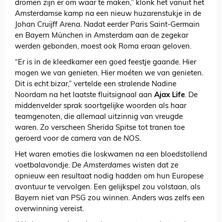
dromen zijn er om waar te maken,” klonk het vanuit het
Amsterdamse kamp na een nieuw huzarenstukje in de
Johan Cruijff Arena. Nadat eerder Paris Saint-Germain
en Bayern München in Amsterdam aan de zegekar
werden gebonden, moest ook Roma eraan geloven.
“Er is in de kleedkamer een goed feestje gaande. Hier
mogen we van genieten. Hier moéten we van genieten.
Dit is echt bizar,” vertelde een stralende Nadine
Noordam na het laatste fluitsignaal aan
Ajax Life
. De
middenvelder sprak soortgelijke woorden als haar
teamgenoten, die allemaal uitzinnig van vreugde
waren. Zo verscheen Sherida Spitse tot tranen toe
geroerd voor de camera van de
NOS
.
Het waren emoties die loskwamen na een bloedstollend
voetbalavondje.
De Amsterdames
wisten dat ze
opnieuw een resultaat nodig hadden om hun Europese
avontuur te vervolgen. Een gelijkspel zou volstaan, als
Bayern niet van PSG zou winnen. Anders was zelfs een
overwinning vereist.