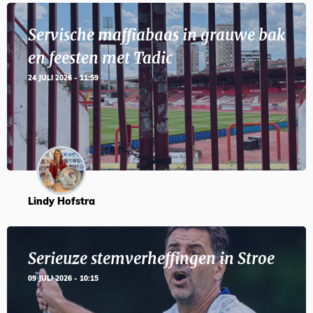
Servische maffiabaas in grauwe bak
en feesten met Tadic
24 JULI 2026 - 11:59
Lindy Hofstra
Serieuze stemverheffingen in Stroe
09 JULI 2026 - 10:15