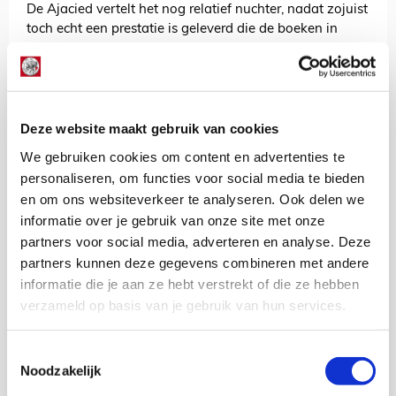
De Ajacied vertelt het nog relatief nuchter, nadat zojuist
toch echt een prestatie is geleverd die de boeken in
gaat. “Voor ons voelde deze wedstrijd als een finale. Je
gaat door of niet. Finales zijn meestal niet de mooiste
wedstrijden, maar je moet ze wel winnen. Dat dit is
gelukt geeft een fantastisch gevoel. Zaterdag wacht de
wedstrijd tegen Telstar. Dan moet de knop weer zijn
Deze website maakt gebruik van cookies
omgezet, maar nu gaan we hier even van genieten.”
We gebruiken cookies om content en advertenties te
personaliseren, om functies voor social media te bieden
AANBEVOLEN
en om ons websiteverkeer te analyseren. Ook delen we
Vind alle Mannsverken en win
kaarten voor Ajax - FK
informatie over je gebruik van onze site met onze
Bodø/Glimt!
partners voor social media, adverteren en analyse. Deze
partners kunnen deze gegevens combineren met andere
informatie die je aan ze hebt verstrekt of die ze hebben
Sander Zeldenrijk
verzameld op basis van je gebruik van hun services.
Bekijk alle berichten van Sander
Zeldenrijk
Toestemmingsselectie
Noodzakelijk