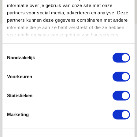
informatie over je gebruik van onze site met onze
09 AUGUSTUS 2026 - 18:14
partners voor social media, adverteren en analyse. Deze
NIEUWS
partners kunnen deze gegevens combineren met andere
informatie die je aan ze hebt verstrekt of die ze hebben
Bekijk meer
verzameld op basis van je gebruik van hun services.
AGENDA
Toestemmingsselectie
Noodzakelijk
Selectiedag ballenjongens/-meiden
23
[VOL]
AUG
Voorkeuren
11
Geef Mij Maar Amsterdam
SEP
Statistieken
Marketing
Blogs