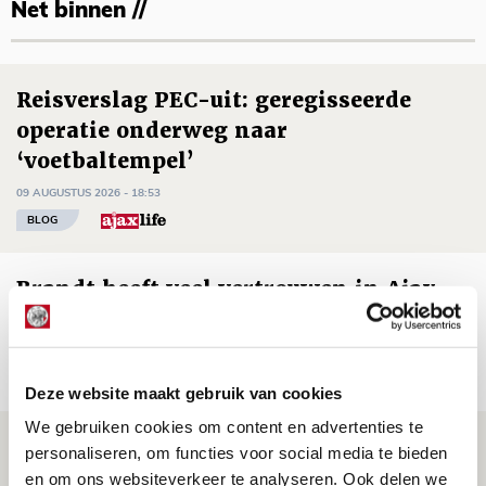
Net binnen //
Reisverslag PEC-uit: geregisseerde
operatie onderweg naar
‘voetbaltempel’
09 AUGUSTUS 2026 - 18:53
BLOG
Brandt heeft veel vertrouwen in Ajax
dat steeds beter wordt
09 AUGUSTUS 2026 - 18:14
NIEUWS
Deze website maakt gebruik van cookies
We gebruiken cookies om content en advertenties te
Míchel: ‘Mentaliteit werd beter nadat
personaliseren, om functies voor social media te bieden
ik wissels erin bracht’
en om ons websiteverkeer te analyseren. Ook delen we