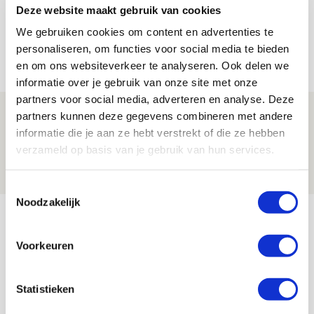
Deze website maakt gebruik van cookies
Volop enthousiasme in fotoverslag van
Europees treffen met Shelbourne
We gebruiken cookies om content en advertenties te
personaliseren, om functies voor social media te bieden
07 AUGUSTUS 2026 - 09:00
en om ons websiteverkeer te analyseren. Ook delen we
FOTOVERSLAG
informatie over je gebruik van onze site met onze
partners voor social media, adverteren en analyse. Deze
Míchel niet blij met resultaat en spel
partners kunnen deze gegevens combineren met andere
na rust: ‘De focus nam af’
informatie die je aan ze hebt verstrekt of die ze hebben
verzameld op basis van je gebruik van hun services.
07 AUGUSTUS 2026 - 08:30
NIEUWS
Toestemmingsselectie
Noodzakelijk
Bekijk meer
AGENDA
Voorkeuren
Selectiedag ballenjongens/-meiden
23
Statistieken
[VOL]
AUG