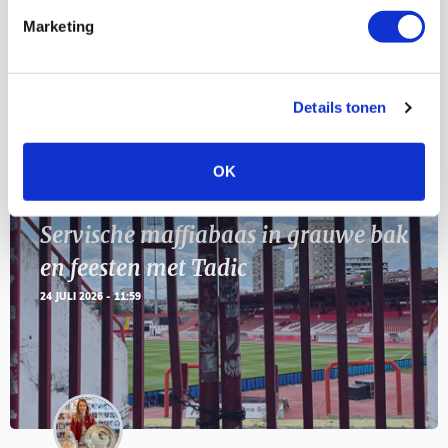
Marketing
11
Geef Mij Maar Amsterdam
SEP
Details tonen
Blogs
OK
Servische maffiabaas in grauwe bak
en feesten met Tadic
24 JULI 2026 - 11:59