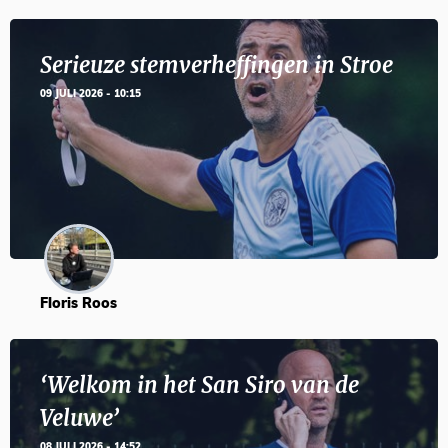
Serieuze stemverheffingen in Stroe
09 JULI 2026 - 10:15
Floris Roos
‘Welkom in het San Siro van de
Veluwe’
08 JULI 2026 - 14:52