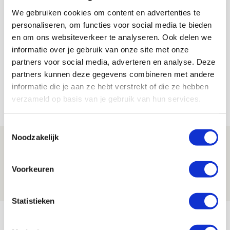
We gebruiken cookies om content en advertenties te
personaliseren, om functies voor social media te bieden
Floris Roos
en om ons websiteverkeer te analyseren. Ook delen we
Bekijk alle berichten van Floris Roos
informatie over je gebruik van onze site met onze
partners voor social media, adverteren en analyse. Deze
partners kunnen deze gegevens combineren met andere
informatie die je aan ze hebt verstrekt of die ze hebben
verzameld op basis van je gebruik van hun services.
NET BINNEN //
Toestemmingsselectie
Noodzakelijk
Drie dingen die je moet weten over PEC
Zwolle - Ajax
Voorkeuren
08 AUGUSTUS 2026 - 12:32
NIEUWS
Statistieken
Míchels elf: met welke formatie begin