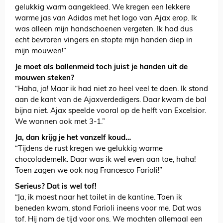
gelukkig warm aangekleed. We kregen een lekkere
warme jas van Adidas met het logo van Ajax erop. Ik
was alleen mijn handschoenen vergeten. Ik had dus
echt bevroren vingers en stopte mijn handen diep in
mijn mouwen!”
Je moet als ballenmeid toch juist je handen uit de
mouwen steken?
“Haha, ja! Maar ik had niet zo heel veel te doen. Ik stond
aan de kant van de Ajaxverdedigers. Daar kwam de bal
bijna niet. Ajax speelde vooral op de helft van Excelsior.
We wonnen ook met 3-1.”
Ja, dan krijg je het vanzelf koud…
“Tijdens de rust kregen we gelukkig warme
chocolademelk. Daar was ik wel even aan toe, haha!
Toen zagen we ook nog Francesco Farioli!”
Serieus? Dat is wel tof!
“Ja, ik moest naar het toilet in de kantine. Toen ik
beneden kwam, stond Farioli ineens voor me. Dat was
tof. Hij nam de tijd voor ons. We mochten allemaal een