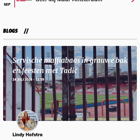
SEP
BLOGS
Servische maffiabaas in grauwe bak
en feesten met Tadic
24 JULI 2026 - 11:59
Lindy Hofstra