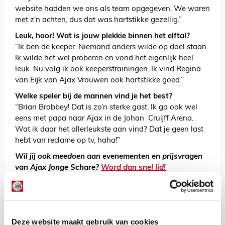
website hadden we ons als team opgegeven. We waren
met z’n achten, dus dat was hartstikke gezellig.”
Leuk, hoor! Wat is jouw plekkie binnen het elftal?
“Ik ben de keeper. Niemand anders wilde op doel staan.
Ik wilde het wel proberen en vond het eigenlijk heel
leuk. Nu volg ik ook keeperstrainingen. Ik vind Regina
van Eijk van Ajax Vrouwen ook hartstikke goed.”
Welke speler bij de mannen vind je het best?
“Brian Brobbey! Dat is zo’n sterke gast. Ik ga ook wel
eens met papa naar Ajax in de Johan Cruijff Arena.
Wat ik daar het allerleukste aan vind? Dat je geen last
hebt van reclame op tv, haha!”
Wil jij ook meedoen aan evenementen en prijsvragen
van Ajax Jonge Schare?
Word dan snel lid!
AANBEVOLEN
Word samen met vrienden
ballenjongen/-meid bij Ajax
Vrouwen - AZ!
Deze website maakt gebruik van cookies