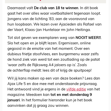
Daarnaast valt
De club van 18 te winnen
. In dit boek
gaat het over alles waar voetbaltalent tegenaan loopt.
Jongens van de lichting ‘83, aan de vooravond van
hun loopbaan. We lezen over Ajacieden als Rafael van
der Vaart, Klaas-Jan Huntelaar rm John Heitinga.
Tot slot geven we exemplaren weg van
NOOIT MEER!!
.
Sla het open en je blijft lezen. Ergernissen, online
gegooid in de emotie van het moment. Over een
dubieus frietje stoofvlees, een burgermenu waar zelfs
de hond ziek van werd tot een zoutlading op de patat
‘waar zelfs de Rijksweg A4 jaloers op is’. Zoals
de achterflap meldt: lees dit of krijg de spuitpoep!
Wil jij kans maken op een van deze boeken? Lees dan
Ajax Life 5 en doe mee met onderstaande prijsvraag.
Het antwoord vind je ergens in de
vijfde editie
van het
magazine. Meedoen kan
tot en met donderdag 9
januari
. In het formulier hieronder kun je het boek
aanvinken dat jij graag zou winnen.