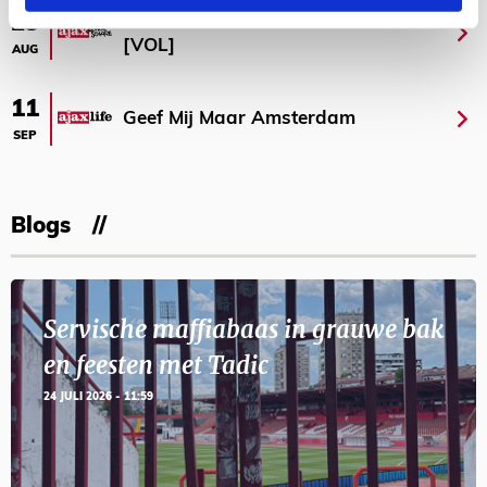
Selectiedag ballenjongens/-meiden
23
[VOL]
AUG
11
Geef Mij Maar Amsterdam
SEP
Blogs
Servische maffiabaas in grauwe bak
en feesten met Tadic
24 JULI 2026 - 11:59