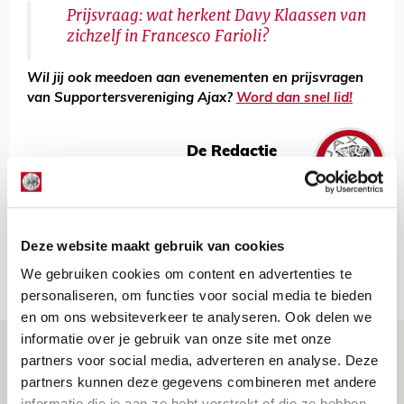
Prijsvraag: wat herkent Davy Klaassen van
zichzelf in Francesco Farioli?
Wil jij ook meedoen aan evenementen en prijsvragen
van Supportersvereniging Ajax?
Word dan snel lid!
De Redactie
Bekijk alle berichten van De Redactie
Deze website maakt gebruik van cookies
We gebruiken cookies om content en advertenties te
Net binnen //
personaliseren, om functies voor social media te bieden
en om ons websiteverkeer te analyseren. Ook delen we
informatie over je gebruik van onze site met onze
Drie dingen die je moet weten over PEC
partners voor social media, adverteren en analyse. Deze
Zwolle - Ajax
partners kunnen deze gegevens combineren met andere
informatie die je aan ze hebt verstrekt of die ze hebben
08 AUGUSTUS 2026 - 12:32