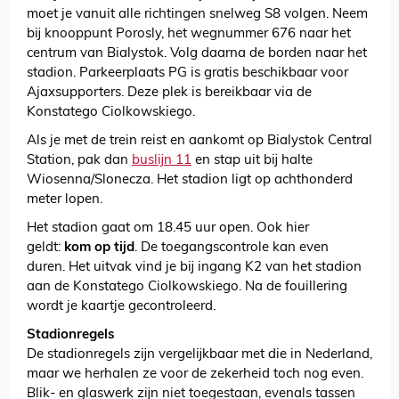
moet je vanuit alle richtingen snelweg S8 volgen. Neem
bij knooppunt Porosly, het wegnummer 676 naar het
centrum van Bialystok. Volg daarna de borden naar het
stadion. Parkeerplaats PG is gratis beschikbaar voor
Ajaxsupporters. Deze plek is bereikbaar via de
Konstatego Ciolkowskiego.
Als je met de trein reist en aankomt op Bialystok Central
Station, pak dan
buslijn 11
en stap uit bij halte
Wiosenna/Slonecza. Het stadion ligt op achthonderd
meter lopen.
Het stadion gaat om 18.45 uur open. Ook hier
geldt:
kom op tijd
. De toegangscontrole kan even
duren. Het uitvak vind je bij ingang K2 van het stadion
aan de Konstatego Ciolkowskiego. Na de fouillering
wordt je kaartje gecontroleerd.
Stadionregels
De stadionregels zijn vergelijkbaar met die in Nederland,
maar we herhalen ze voor de zekerheid toch nog even.
Blik- en glaswerk zijn niet toegestaan, evenals tassen