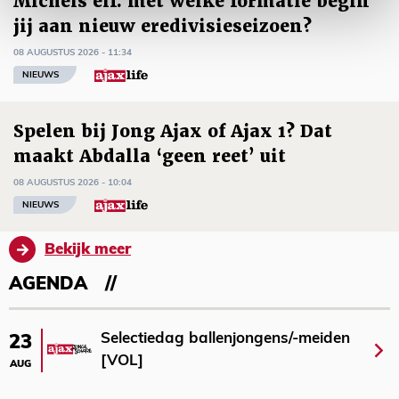
Míchels elf: met welke formatie begin
jij aan nieuw eredivisieseizoen?
08 AUGUSTUS 2026 - 11:34
NIEUWS
Spelen bij Jong Ajax of Ajax 1? Dat
maakt Abdalla ‘geen reet’ uit
08 AUGUSTUS 2026 - 10:04
NIEUWS
Bekijk meer
AGENDA
Selectiedag ballenjongens/-meiden
23
[VOL]
AUG