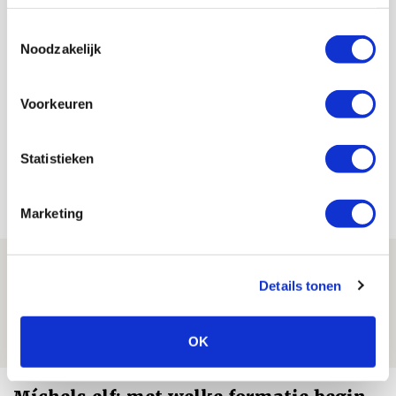
Check hier alle info over Jagiellonia Bialystok-uit
Toestemmingsselectie
Noodzakelijk
De Redactie
Bekijk alle berichten van De Redactie
Voorkeuren
Statistieken
Net binnen //
Marketing
Drie dingen die je moet weten over PEC
Details tonen
Zwolle - Ajax
08 AUGUSTUS 2026 - 12:32
OK
NIEUWS