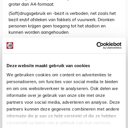
groter dan A4-formaat.
(Soft)drugsgebruik en -bezit is verboden, net zoals het
bezit en/of afsteken van fakkels of vuurwerk. Dronken
personen krijgen geen toegang tot het stadion en
kunnen worden aangehouden.
Flexibele vlaggen- en bandieristokjes zijn toegestaan
tot een lengte van twee meter en een maximum van
twintig stuks. Een fotocamera is toegestaan tot een
afmeting van twintig bij twaalf bij twaalf centimeter en
Deze website maakt gebruik van cookies
met maximaal één lens. Videocamera’s zijn niet
toegestaan.
We gebruiken cookies om content en advertenties te
personaliseren, om functies voor social media te bieden
Na afloop van de wedstrijd worden Ajaxsupporters
en om ons websiteverkeer te analyseren. Ook delen we
enige tijd opgehouden in het uitvak, voordat het stadion
informatie over je gebruik van onze site met onze
mag worden verlaten.
partners voor social media, adverteren en analyse. Deze
Verder adviseren we je
@AjaxFancare
en de
partners kunnen deze gegevens combineren met andere
pushberichten in de Ajax-app in de gaten te houden.
informatie die je aan ze hebt verstrekt of die ze hebben
Laten we er met z’n allen een mooie trip van maken.
verzameld op basis van je gebruik van hun services.
Goede reis en tot in Polen!