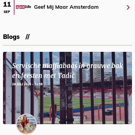
11
Geef Mij Maar Amsterdam
SEP
Blogs
Servische maffiabaas in grauwe bak
en feesten met Tadic
24 JULI 2026 - 11:59