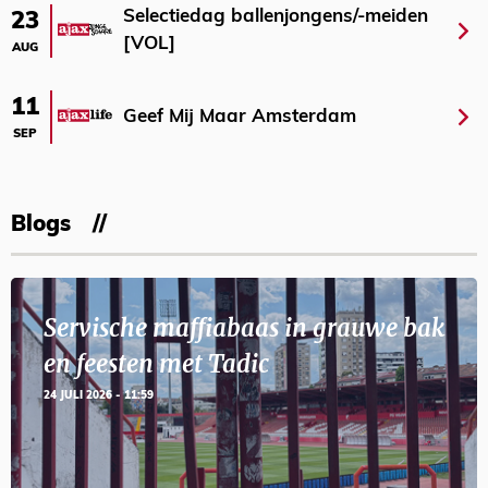
Selectiedag ballenjongens/-meiden
23
[VOL]
AUG
11
Geef Mij Maar Amsterdam
SEP
Blogs
Servische maffiabaas in grauwe bak
en feesten met Tadic
24 JULI 2026 - 11:59