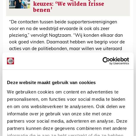
keuzes: ‘We wilden frisse
benen’
“De contacten tussen beide supportersverenigingen
voor en na de wedstrijd ervaarde ik ook als zeer
plezierig,” vervolgt Nagtzaam. “Wij konden elkaar dan
ook goed vinden. Daarnaast hebben we begrip voor de
acties van de politiebonden, maar willen we uiteraard
wel dat onze voetbalwedstrijden gewoon doorgaan.”
Nagtzaam gaat verder: “De heer Depla is in het landelijk
veiligheidsoverleg de vertegenwoordiger van alle
burgemeesters van steden waarin ook een betaald
Deze website maakt gebruik van cookies
voetbalclub is gevestigd. Ik ga er vanuit dat Depla zijn
We gebruiken cookies om content en advertenties te
mening ook daar ventileert. Het zou mooi zijn als meer
personaliseren, om functies voor social media te bieden
burgervaders en -moeders in de toekomst – daar waar
het kan – kiezen voor een gastvrije ontvangst van
en om ons websiteverkeer te analyseren. Ook delen we
uitsupporters zonder grootschalige politie-inzet.”
informatie over je gebruik van onze site met onze
partners voor social media, adverteren en analyse. Deze
“Hetzelfde geldt voor vrije vervoersregelingen voor onze
partners kunnen deze gegevens combineren met andere
aanhang. Burgemeesters kiezen bij onze uitduels
informatie die je aan ze hebt verstrekt of die ze hebben
regelmatig voor vervoersbeperkingen. Vaak op weinig