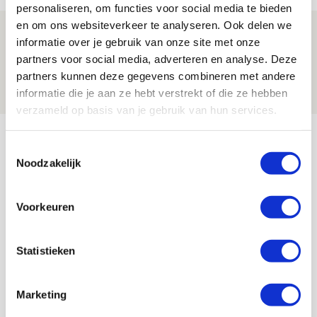
personaliseren, om functies voor social media te bieden
en om ons websiteverkeer te analyseren. Ook delen we
Ajax zet Shelbourne eenvoudig opzij en
informatie over je gebruik van onze site met onze
reist met vertrouwen naar Dublin
partners voor social media, adverteren en analyse. Deze
partners kunnen deze gegevens combineren met andere
06 AUGUSTUS 2026 - 21:52
informatie die je aan ze hebt verstrekt of die ze hebben
NIEUWS
verzameld op basis van je gebruik van hun services.
Bekijk meer
Toestemmingsselectie
AGENDA
Noodzakelijk
Selectiedag ballenjongens/-meiden
23
Voorkeuren
[VOL]
AUG
Statistieken
11
Geef Mij Maar Amsterdam
SEP
Marketing