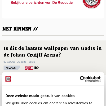
Bekijk alle berichten van De Redactie
NET BINNEN //
Is dit de laatste wallpaper van Godts in
de Johan Cruijff Arena?
07 AUGUSTUS 2026 - 00:36
NIEUWS
Trotse Klaassen: ‘Vierhonderd duels
voor mijn club is heel speciaal’
Deze website maakt gebruik van cookies
06 AUGUSTUS 2026 - 23:43
We gebruiken cookies om content en advertenties te
NIEUWS