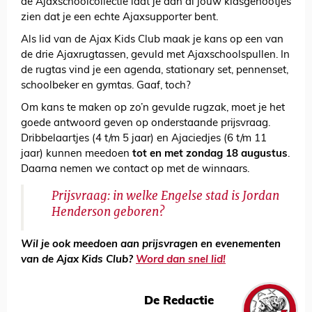
de Ajaxschoolcollectie laat je aan al jouw klasgenootjes
zien dat je een echte Ajaxsupporter bent.
Als lid van de Ajax Kids Club maak je kans op een van
de drie Ajaxrugtassen, gevuld met Ajaxschoolspullen. In
de rugtas vind je een agenda, stationary set, pennenset,
schoolbeker en gymtas. Gaaf, toch?
Om kans te maken op zo’n gevulde rugzak, moet je het
goede antwoord geven op onderstaande prijsvraag.
Dribbelaartjes (4 t/m 5 jaar) en Ajaciedjes (6 t/m 11
jaar) kunnen meedoen
tot en met zondag 18 augustus
.
Daarna nemen we contact op met de winnaars.
Prijsvraag: in welke Engelse stad is Jordan
Henderson geboren?
Wil je ook meedoen aan prijsvragen en evenementen
van de Ajax Kids Club?
Word dan snel lid!
De Redactie