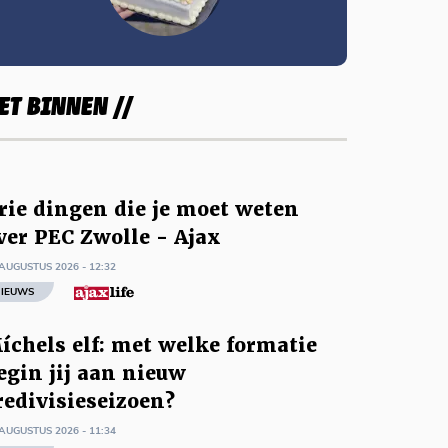
ET BINNEN //
rie dingen die je moet weten
ver PEC Zwolle - Ajax
AUGUSTUS 2026 - 12:32
IEUWS
íchels elf: met welke formatie
egin jij aan nieuw
redivisieseizoen?
AUGUSTUS 2026 - 11:34