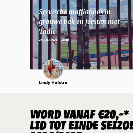
Servische maffiabaas in
grauwe bak en feesten met
Tadic
24 JULI 2026 - 11:59
Lindy Hofstra
WORD VANAF €20,-*
LID TOT EINDE SEIZO