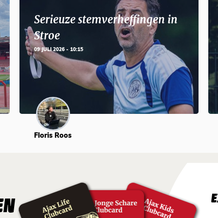
Serieuze stemverheffingen in
Stroe
09 JULI 2026 - 10:15
Floris Roos
E
EN