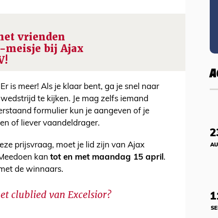
et vrienden
-meisje bij Ajax
V!
A
 Er is meer! Als je klaar bent, ga je snel naar
wedstrijd te kijken. Je mag zelfs iemand
rstaand formulier kun je aangeven of je
en of liever vaandeldrager.
2
 prijsvraag, moet je lid zijn van Ajax
AU
. Meedoen kan
tot en met maandag 15 april
.
met de winnaars.
et clublied van Excelsior?
1
SE