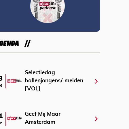
GENDA
Selectiedag
3
ballenjongens/-meiden
G
[VOL]
Geef Mij Maar
1
Amsterdam
P