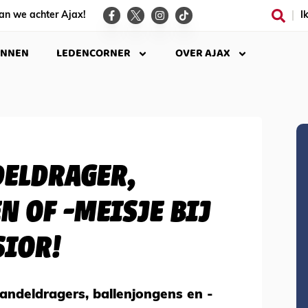
an we achter Ajax!
I
INNEN
LEDENCORNER
OVER AJAX
ELDRAGER,
N OF -MEISJE BIJ
SIOR!
ndeldragers, ballenjongens en -