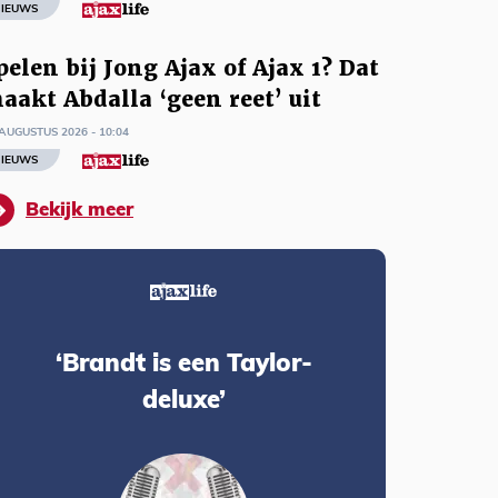
IEUWS
pelen bij Jong Ajax of Ajax 1? Dat
aakt Abdalla ‘geen reet’ uit
AUGUSTUS 2026 - 10:04
IEUWS
Bekijk meer
‘Brandt is een Taylor-
deluxe’