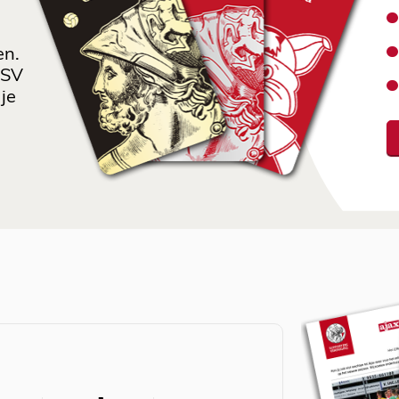
en.
 SV
je