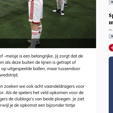
N
S
m
08 
N
 -meisje is een belangrijke. Jij zorgt dat de
n als deze buiten de lijnen is getrapt of
n op uitgespeelde ballen, maar tussendoor
wedstrijd.
en zoeken we ook acht vaandeldragers voor
or. Als de spelers het veld opkomen voor de
ers de clublogo’s van beide ploegen. Je ziet
terwijl je de opkomst een bijzonder tintje