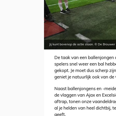
Jij kunt bovenop de actie staan. © De Brouwer
De taak van een ballenjongen of
spelers snel weer een bal hebbe
gekopt. Je moet dus scherp zij
geniet je natuurlijk ook van de 
Naast ballenjongens en -meid
de vlaggen van Ajax en Excelsi
aftrap, tonen onze vaandeldrag
al je helden van heel dichtbij, 
geeft.