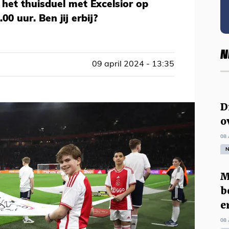
r het thuisduel met Excelsior op
0 uur. Ben jij erbij?
N
09 april 2024 - 13:35
D
o
08 
N
M
b
e
08 