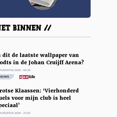
ET BINNEN //
s dit de laatste wallpaper van
odts in de Johan Cruijff Arena?
AUGUSTUS 2026 - 00:36
IEUWS
rotse Klaassen: ‘Vierhonderd
uels voor mijn club is heel
peciaal’
AUGUSTUS 2026 - 23:43