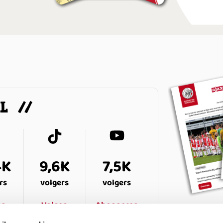
AL
4K
9,6K
7,5K
rs
volgers
volgers
en
Volgen
Abonneren