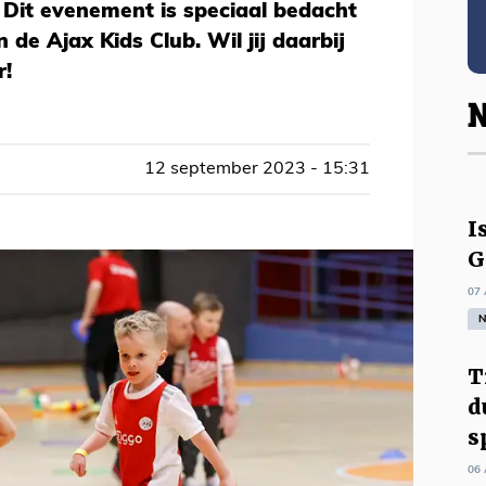
 Dit evenement is speciaal bedacht
 de Ajax Kids Club. Wil jij daarbij
r!
N
12 september 2023 - 15:31
I
G
07 
N
T
d
s
06 