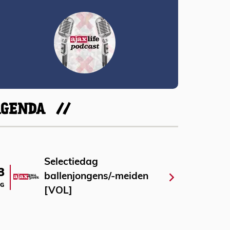
AGENDA
Selectiedag
3
ballenjongens/-meiden
G
[VOL]