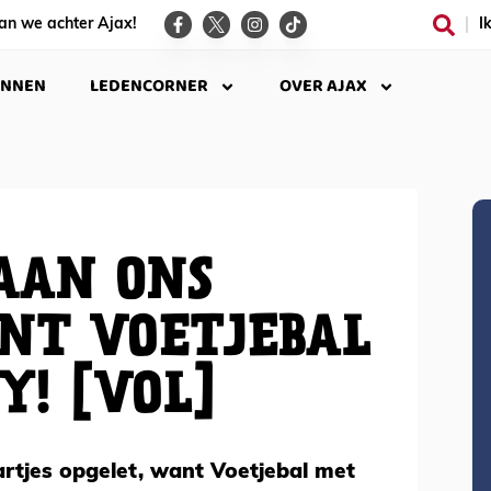
an we achter Ajax!
I
INNEN
LEDENCORNER
OVER AJAX
AAN ONS
NT VOETJEBAL
Y! [VOL]
rtjes opgelet, want Voetjebal met