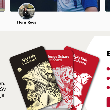
Floris Roos
en.
 SV
je