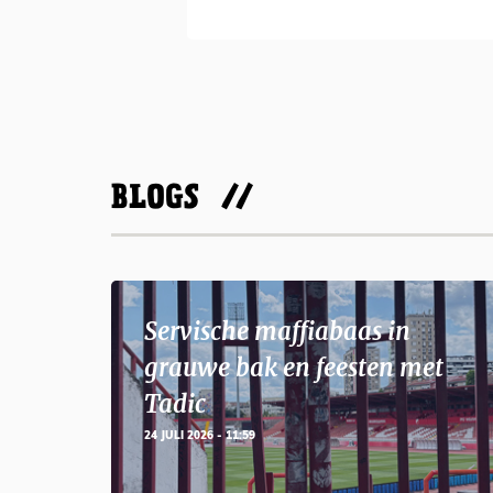
BLOGS
Servische maffiabaas in
grauwe bak en feesten met
Tadic
24 JULI 2026 - 11:59