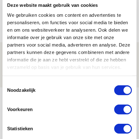
Deze website maakt gebruik van cookies
Míchel niet blij met resultaat en spel
na rust: ‘De focus nam af’
We gebruiken cookies om content en advertenties te
personaliseren, om functies voor social media te bieden
07 AUGUSTUS 2026 - 08:30
en om ons websiteverkeer te analyseren. Ook delen we
NIEUWS
informatie over je gebruik van onze site met onze
partners voor social media, adverteren en analyse. Deze
Is dit de laatste wallpaper van Godts in
partners kunnen deze gegevens combineren met andere
informatie die je aan ze hebt verstrekt of die ze hebben
de Johan Cruijff Arena?
verzameld op basis van je gebruik van hun services.
07 AUGUSTUS 2026 - 00:36
NIEUWS
Toestemmingsselectie
Noodzakelijk
Bekijk meer
AGENDA
Voorkeuren
Selectiedag ballenjongens/-meiden
23
Statistieken
[VOL]
AUG