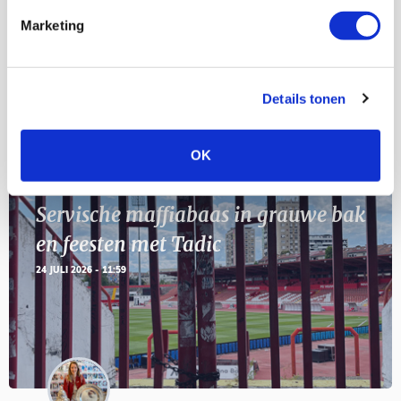
Marketing
11
Geef Mij Maar Amsterdam
SEP
Details tonen
BLOGS
OK
Servische maffiabaas in grauwe bak
en feesten met Tadic
24 JULI 2026 - 11:59