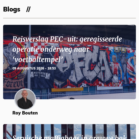
Blogs
Reisverslag PEC-uit: geregisseerde
operatie onderweg naar
‘voetbaltempel’
09 AUGUSTUS 2026 - 18:53
Roy Bouten
Servische maffiabaas in grauwe bak