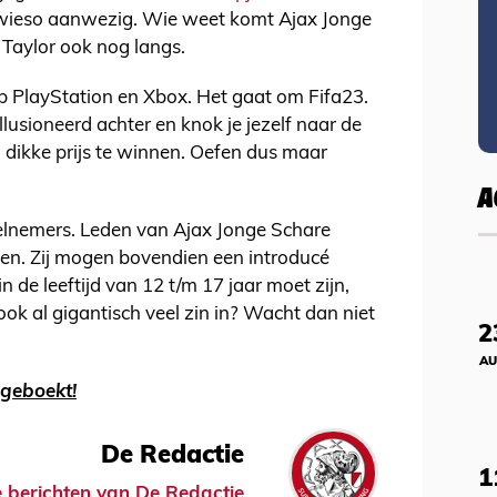
owieso aanwezig. Wie weet komt Ajax Jonge
aylor ook nog langs.
p PlayStation en Xbox. Het gaat om Fifa23.
llusioneerd achter en knok je jezelf naar de
n dikke prijs te winnen. Oefen dus maar
A
deelnemers. Leden van Ajax Jonge Schare
ven. Zij mogen bovendien een introducé
 de leeftijd van 12 t/m 17 jaar moet zijn,
ook al gigantisch veel zin in? Wacht dan niet
2
AU
lgeboekt!
De Redactie
1
le berichten van De Redactie