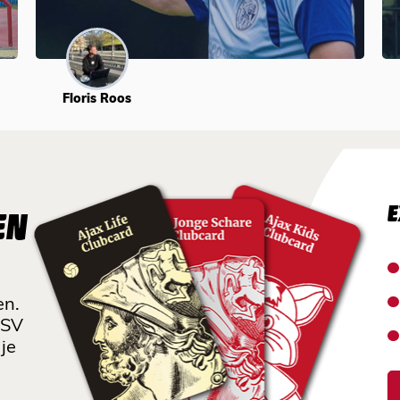
Floris Roos
E
EN
en.
 SV
je