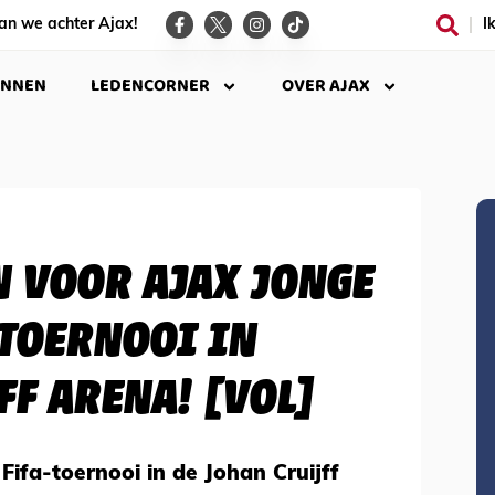
an we achter Ajax!
I
INNEN
LEDENCORNER
OVER AJAX
IN VOOR AJAX JONGE
-TOERNOOI IN
FF ARENA! [VOL]
 Fifa-toernooi in de Johan Cruijff