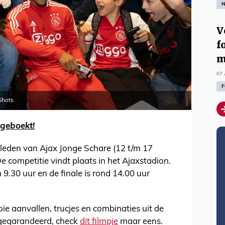
N
V
f
m
07 
F
Shots
lgeboekt!
 leden van Ajax Jonge Schare (12 t/m 17
De competitie vindt plaats in het Ajaxstadion.
9.30 uur en de finale is rond 14.00 uur
ooie aanvallen, trucjes en combinaties uit de
l gegarandeerd, check
dit filmpje
maar eens.