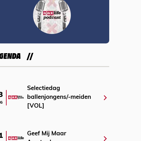
GENDA
Selectiedag
3
ballenjongens/-meiden
G
[VOL]
Geef Mij Maar
1