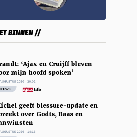
ET BINNEN //
randt: ‘Ajax en Cruijff bleven
oor mijn hoofd spoken’
AUGUSTUS 2026 - 20:02
IEUWS
íchel geeft blessure-update en
preekt over Godts, Baas en
anwinsten
AUGUSTUS 2026 - 14:13