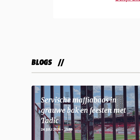
BLOGS
Servische maffiabaas in
grauwe bak en feesten met
Tadic
24 JULI 2026 - 11:59