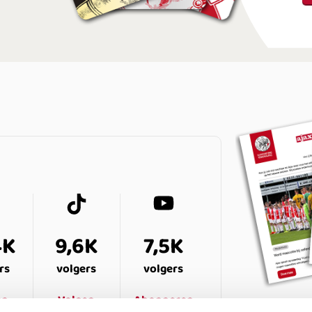
4K
9,6K
7,5K
rs
volgers
volgers
en
Volgen
Abonneren