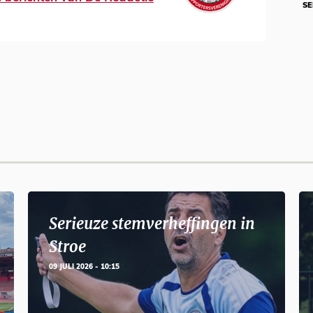
SE
Serieuze stemverheffingen in
Stroe
09 JULI 2026 - 10:15