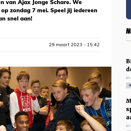
den van Ajax Jonge Schare. We
op zondag 7 mei. Speel jij iedereen
an snel aan!
N
29 maart 2023 - 15:42
B
d
07 
N
M
s
a
07 